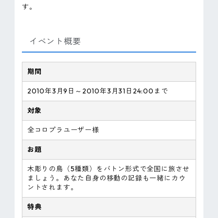
す。
ピンマーク
イベント概要
JP
EN
期間
2010年3月9日～2010年3月31日24:00まで
対象
全コロプラユーザー様
お題
木彫りの鳥（5種類）をバトン形式で全国に旅させ
ましょう。あなた自身の移動の記録も一緒にカウ
ントされます。
特典