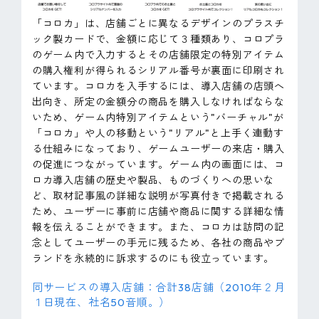
「コロカ」は、店舗ごとに異なるデザインのプラスチ
ック製カードで、金額に応じて３種類あり、コロプラ
のゲーム内で入力するとその店舗限定の特別アイテム
の購入権利が得られるシリアル番号が裏面に印刷され
ています。コロカを入手するには、導入店舗の店頭へ
出向き、所定の金額分の商品を購入しなければならな
いため、ゲーム内特別アイテムという"バーチャル"が
「コロカ」や人の移動という"リアル"と上手く連動す
る仕組みになっており、ゲームユーザーの来店・購入
の促進につながっています。ゲーム内の画面には、コ
ロカ導入店舗の歴史や製品、ものづくりへの思いな
ど、取材記事風の詳細な説明が写真付きで掲載される
ため、ユーザーに事前に店舗や商品に関する詳細な情
報を伝えることができます。また、コロカは訪問の記
念としてユーザーの手元に残るため、各社の商品やブ
ランドを永続的に訴求するのにも役立っています。
同サービスの導入店舗：合計38店舗（2010年２月
１日現在、社名50音順。）