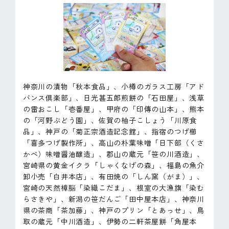
神奈川の漬物「秋本食品」、小樽のガラス工房「アド
バンス倶楽部」、日光甚五郎煎餅の「石田屋」、浅草
の雷おこし「壱番屋」、甲府の「印傳の山本」、熊本
の「河野ぶどう園」、佐賀の柚子こしょう「川原食
品」、神戸の「菊正宗酒造記念館」、指宿のつげ櫛
「喜多つげ製作所」、高山の朴葉味噌「日下部（くさ
かべ）味噌醤油醸造」、郡山の蔵元「笹の川酒造」、
宮崎県の黄金イクラ「しゃくなげの森」、福島の魚介
卸小売「白井本店」、有田焼の「しん窯（がま）」、
宮崎の天然樟脳「染織こだま」、根室の大漁旗「染む
らさきや」、新潟の笹だんご「田中屋本店」、神奈川
県の茶商「茶加藤」、神戸のプリン「とあっせ」、鳥
取の蔵元「中川酒造」、伊勢の二軒茶屋餅「角屋本