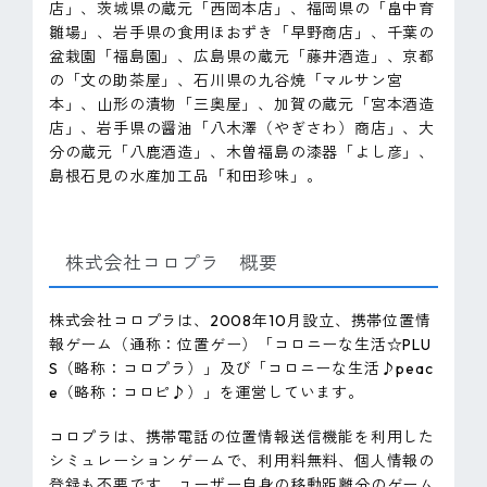
店」、茨城県の蔵元「西岡本店」、福岡県の「畠中育
雛場」、岩手県の食用ほおずき「早野商店」、千葉の
盆栽園「福島園」、広島県の蔵元「藤井酒造」、京都
の「文の助茶屋」、石川県の九谷焼「マルサン宮
本」、山形の漬物「三奥屋」、加賀の蔵元「宮本酒造
店」、岩手県の醤油「八木澤（やぎさわ）商店」、大
分の蔵元「八鹿酒造」、木曽福島の漆器「よし彦」、
島根石見の水産加工品「和田珍味」。
株式会社コロプラ 概要
株式会社コロプラは、2008年10月設立、携帯位置情
報ゲーム（通称：位置ゲー）「コロニーな生活☆PLU
S（略称：コロプラ）」及び「コロニーな生活♪peac
e（略称：コロピ♪）」を運営しています。
コロプラは、携帯電話の位置情報送信機能を利用した
シミュレーションゲームで、利用料無料、個人情報の
登録も不要です。ユーザー自身の移動距離分のゲーム