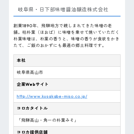
岐阜県・日下部味噌醤油醸造株式会社
創業1890年、飛騨地方で親しまれてきた味噌の老
舗。枯朴葉（ほおば）に味噌を乗せて焼いていただく
朴葉味噌は、朴葉の香りと、味噌の香りが食欲をかき
たて、ご飯のおかずにも最適の郷土料理です。
本社
岐阜県高山市
企業Webサイト
http://www.kusakabe-miso.co.jp/
コロカタイトル
「飛騨高山・角一の朴葉みそ」
コロカ提供店舗