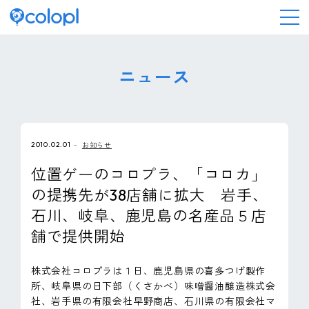
会社情報
ニュース
ニュース
2010.02.01
お知らせ
事業情報
位置ゲーのコロプラ、「コロカ」
の提携先が38店舗に拡大 岩手、
IR情報
石川、岐阜、鹿児島の名産品５店
舗で提供開始
採用情報
株式会社コロプラは１日、鹿児島県の喜多つげ製作
サステナビリティ
所、岐阜県の日下部（くさかべ）味噌醤油醸造株式会
社、岩手県の有限会社早野商店、石川県の有限会社マ