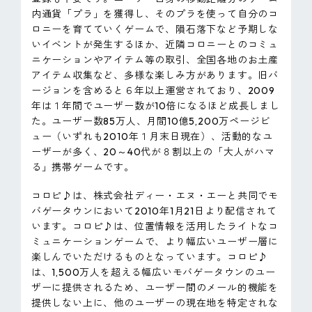
内通貨「プラ」を獲得し、そのプラを使って自分のコ
ロニーを育てていくゲームで、隕石落下など予期しな
いイベントが発生するほか、近隣コロニーとのコミュ
ニケーションやアイテム等の取引、全国各地のお土産
アイテム収集など、多様な楽しみ方があります。旧バ
ージョンを含めると６年以上運営されており、2009
年は１年間でユーザー数が10倍になるほど成長しまし
た。ユーザー数85万人、月間10億5,200万ページビ
ュー（いずれも2010年１月末日現在）、活動的なユ
ーザーが多く、20～40代が８割以上の「大人がハマ
る」携帯ゲームです。
コロピ♪は、株式会社ディー・エヌ・エーと共同でモ
バゲータウンにおいて2010年1月21日より配信されて
います。コロピ♪は、位置情報を活用したライトなコ
ミュニケーションゲームで、より幅広いユーザー層に
楽しんでいただけるものとなっています。コロピ♪
は、1,500万人を超える幅広いモバゲータウンのユー
ザーに提供されるため、ユーザー間のメール的機能を
提供しない上に、他のユーザーの現在地を特定されな