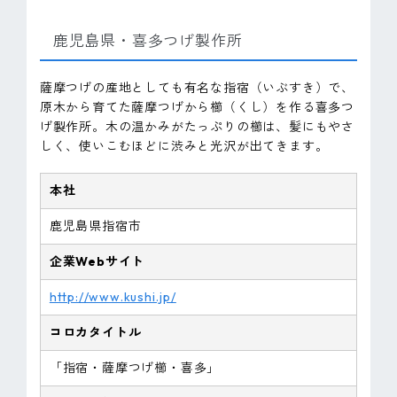
鹿児島県・喜多つげ製作所
薩摩つげの産地としても有名な指宿（いぶすき）で、
原木から育てた薩摩つげから櫛（くし）を作る喜多つ
げ製作所。木の温かみがたっぷりの櫛は、髪にもやさ
しく、使いこむほどに渋みと光沢が出てきます。
本社
鹿児島県指宿市
企業Webサイト
http://www.kushi.jp/
コロカタイトル
「指宿・薩摩つげ櫛・喜多」