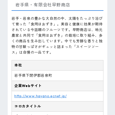
岩手県・有限会社早野商店
岩手・岩泉の豊かな大自然の中、太陽をたっぷり浴び
て育った「食用ほおずき」。美容と健康に効果が期待
されている今話題のフルーツです。早野商店は、地元
農家と共同で「食用ほおずき」の栽培に取り組み、多
くの商品を生み出しています。中でも芳醇な香りと独
特の甘酸っぱさがギュッと詰まった「スイーツソー
ス」は自慢の一品です。
本社
岩手県下閉伊郡岩泉町
企業Webサイト
http://www.hayano.ecnet.jp/
コロカタイトル