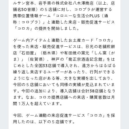
ルサン宮本、岩手県の株式会社八木澤商店（以上、店
ピンマーク
舗名50音順）の５店舗に対し、コロプラが運営する
携帯位置情報ゲーム「コロニーな生活☆PLUS（通
称：コロプラ）」と連動した来店・販売促進サービス
JP
EN
「コロカ」の提供を開始しました。
ゲーム内アイテムと連動したお土産カード「コロカ」
を使った来店・販売促進サービスは、日光の老舗煎餅
店「石田屋」（栃木県）や有田焼の窯元「しん窯（が
ま）」（佐賀県）、神戸の「菊正宗酒造記念館」をは
じめとした全国33店舗で導入され、遠方からはるばる
繰り返し来店するユーザーがあったり、行列ができる
ようになった店がある等、大きな実績を出しており、
今回の５店舗においても同様の実績が見込まれていま
す。今回の追加により、導入店舗は合計38店舗となり
ます。なお、コロカ提携店舗への来店・購買客数は月
間１万人を超えています。
今回、ゲーム連動の来店促進サービス「コロカ」を採
用したのは、以下の５店舗です。