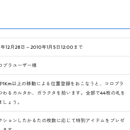
9年12月28日～2010年1月5日12:00まで
ロプラユーザー様
中1Km以上の移動による位置登録をおこなうと、コロプラ
つわるカルタか、ガラクタを拾います。全部で44枚の札を
ましょう。
クションしたかるたの枚数に応じて特別アイテムをプレゼ
します。