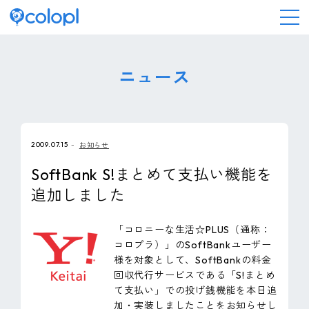
会社情報
ニュース
ニュース
2009.07.15
お知らせ
事業情報
SoftBank S!まとめて支払い機能を
追加しました
IR情報
「コロニーな生活☆PLUS（通称：
採用情報
コロプラ）」のSoftBankユーザー
様を対象として、SoftBankの料金
回収代行サービスである「S!まとめ
サステナビリティ
て支払い」での投げ銭機能を本日追
加・実装しましたことをお知らせし