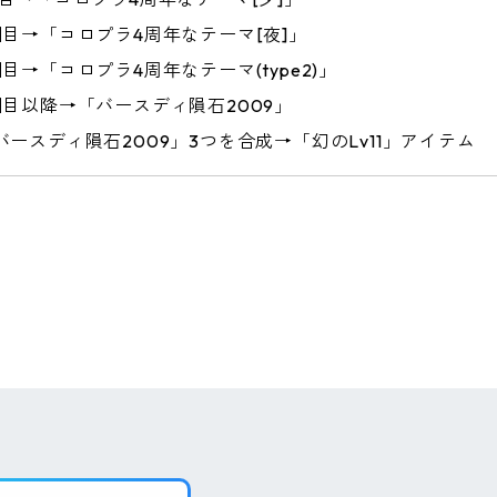
個目→「コロプラ4周年なテーマ[夜]」
個目→「コロプラ4周年なテーマ(type2)」
個目以降→「バースディ隕石2009」
バースディ隕石2009」3つを合成→「幻のLv11」アイテム