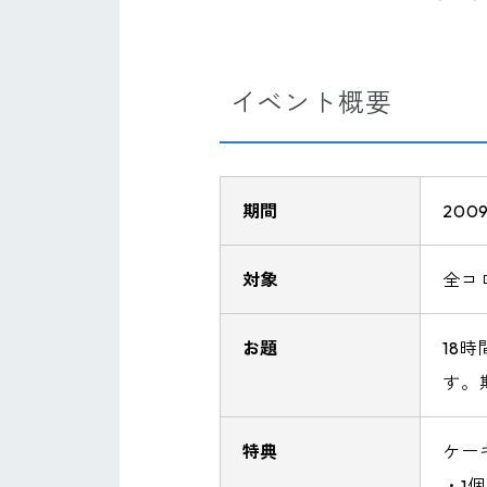
イベント概要
期間
200
対象
全コ
お題
18
す。
特典
ケー
・1