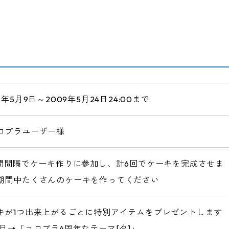
9年5月9日～2009年5月24日24:00まで
ロプラユーザー様
時間間隔でケーキ作りに参加し、計6回でケーキを完成させま
期間中たくさんのケーキを作ってください
キが1つ出来上がるごとに特別アイテムをプレゼントします
個目→「コロプラ4周年なテーマ[夕]」