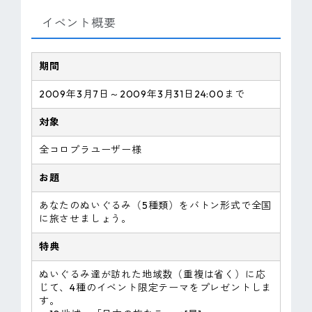
ピンマーク
イベント概要
JP
EN
期間
2009年3月7日～2009年3月31日24:00まで
対象
全コロプラユーザー様
お題
あなたのぬいぐるみ（5種類）をバトン形式で全国
に旅させましょう。
特典
ぬいぐるみ達が訪れた地域数（重複は省く）に応
じて、4種のイベント限定テーマをプレゼントしま
す。