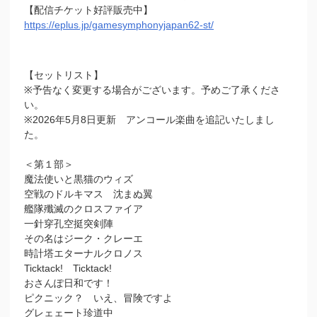
【配信チケット好評販売中】
https://eplus.jp/gamesymphonyjapan62-st/
【セットリスト】
※予告なく変更する場合がございます。予めご了承くださ
い。
※2026年5月8日更新 アンコール楽曲を追記いたしまし
た。
＜第１部＞
魔法使いと黒猫のウィズ
空戦のドルキマス 沈まぬ翼
艦隊殲滅のクロスファイア
一針穿孔空挺突剣陣
その名はジーク・クレーエ
時計塔エターナルクロノス
Ticktack! Ticktack!
おさんぽ日和です！
ピクニック？ いえ、冒険ですよ
グレェェート珍道中