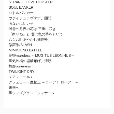
STRANGELOVE CLUSTER
SOUL BANKER
バトルバンカー
ヴァイシュラヴァナ、開門
あなたはいい子
淡雪の月夜の花は 三重に咲き
『祭りね』と 君は私の手を引いて
八百八町あやかし捕物帳
修羅朱/SLASH
MIMICKING BATTLE
黄昏mareless ～MUGITUS LEONINUS～
黒気殃禍の垢穢薙げ、清籟
想影pureness
TWILIGHT CRY
＜アンコール＞
グレェェート魔杖王 ～ローア！ ローア！～
未来へ
黒ウィズグランドフィナーレ