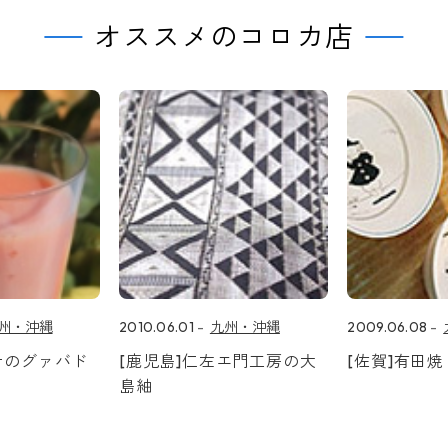
オススメのコロカ店
州・沖縄
2010.06.01
九州・沖縄
2009.06.08
汁のグァバド
[鹿児島]仁左エ門工房の大
[佐賀]有田
島紬