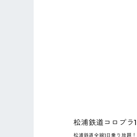
松浦鉄道コロプラ
松浦鉄道全線1日乗り放題！