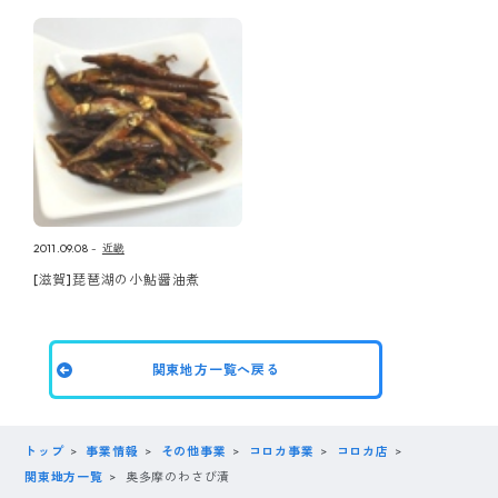
2011.09.08
近畿
[滋賀]琵琶湖の小鮎醤油煮
関東地方一覧へ戻る
トップ
事業情報
その他事業
コロカ事業
コロカ店
関東地方一覧
奥多摩のわさび漬