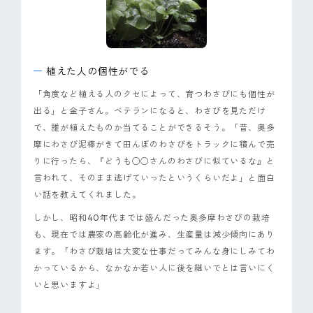
植えた人の個性がでる
「角度など植える人のクセによって、育つわさびにも個性が
出る」と金子さん。ベテランになると、わさびを見ただけ
で、誰が植えたものか当てることができるそう。「昔、奥多
摩にわさび泥棒がきて田んぼのわさびをトラックに積んで売
りに行ったら、『どうも○○さんのわさびに似ているな』と
言われて、そのまま逃げていったというくらいだよ」と面白
い話を教えてくれました。
しかし、昭和40年代までは盛んだった奥多摩わさびの栽培
も、現在では農家の高齢化が進み、生産量は減少傾向にあり
ます。「わさび栽培は大変な仕事だってみんな身にしみてわ
かっているから、なかなか若い人に後を継いでとは言いにく
いと思いますよ」