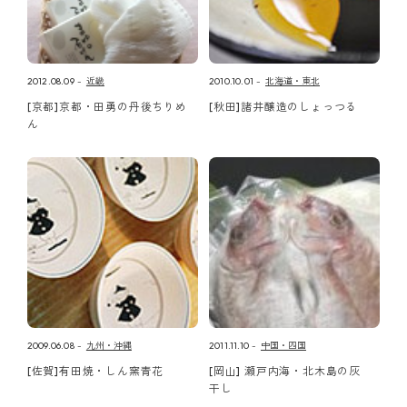
2012.08.09
近畿
2010.10.01
北海道・東北
[京都]京都・田勇の丹後ちりめ
[秋田]諸井醸造のしょっつる
ん
2009.06.08
九州・沖縄
2011.11.10
中国・四国
[佐賀]有田焼・しん窯青花
[岡山] 瀬戸内海・北木島の灰
干し