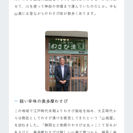
せて、川を使って神田の市場まで運んでいたのだとか。今も
山奥には昔ながらのわさび田が数多くあります。
鋭い辛味の奥多摩わさび
この地域で江戸時代末期よりわさび栽培を始め、大正時代か
らは商店としてわさび漬けを販売してきたという「山城屋」
を訪ねました。「静岡など他県のわさびは丸っこくて甘みが
あるけど、奥多摩わさびは険しい山奥で育つから、細長く辛