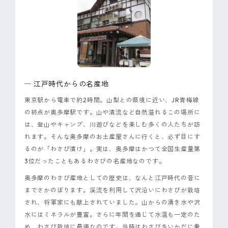
ピンマーク
JP
EN
江戸時代からの名産地
東京駅から電車で約2時間。山梨との県境に近い、JR青梅線
の終点が奥多摩駅です。山や清流など自然溢れるこの場所に
は、登山やキャンプ、川遊びなどを楽しむ多くの人たちが訪
れます。そんな奥多摩のお土産屋さんに行くと、必ず目にす
るのが「わさび漬け」。実は、奥多摩はかつて全国生産量第
3位だったこともあるわさびの名産地なのです。
奥多摩のわさび産地としての歴史は、なんと江戸時代の昔に
までさかのぼります。渓流を利用して沢沿いにわさびが栽培
され、将軍家にも献上されていました。山からの湧き水や沢
水にはミネラルが豊富。さらに年間を通じて水温も一定のた
め、わさび栽培に最適なのです。当時はわさびをいかだに乗