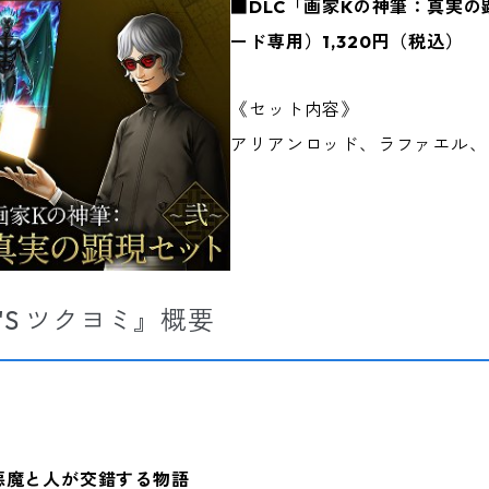
■DLC「画家Kの神筆：真実の
ード専用）1,320円（税込）
《セット内容》
アリアンロッド、ラファエル、
O'S ツクヨミ』概要
悪魔と人が交錯する物語