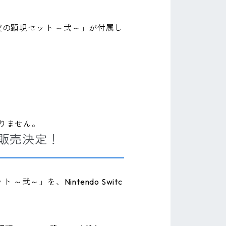
実の顕現セット ～弐～」が付属し
ありません。
日販売決定！
」を、Nintendo Switc