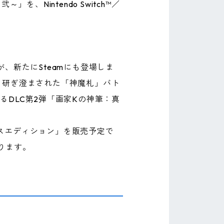
Nintendo Switch™／
ヨミ』が、新たにSteamにも登場しま
る研ぎ澄まされた「神魔札」バト
DLC第2弾「画家Kの神筆：真
クスエディション」を販売予定で
ります。