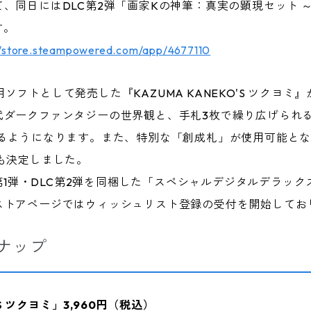
日にはDLC第2弾「画家Kの神筆：真実の顕現セット ～弐～」を、
す。
//store.steampowered.com/app/4677110
itch™用ソフトとして発売した『KAZUMA KANEKO'S ツク
代ダークファンタジーの世界観と、手札3枚で繰り広げられ
るようになります。また、特別な「創成札」が使用可能となる
も決定しました。
C第1弾・DLC第2弾を同梱した「スペシャルデジタルデラッ
ストアページではウィッシュリスト登録の受付を開始してお
ンナップ
'S ツクヨミ」3,960円（税込）