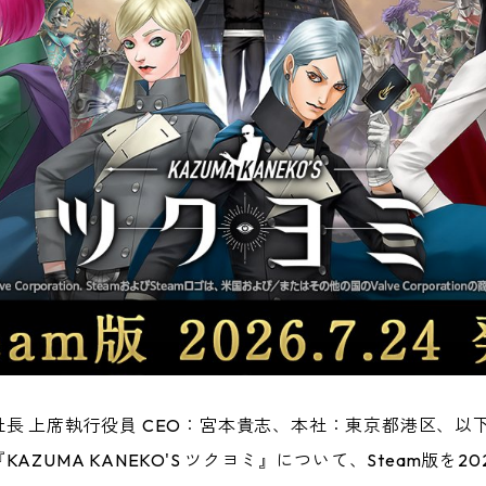
長 上席執行役員 CEO：宮本貴志、本社：東京都港区、以
ZUMA KANEKO'S ツクヨミ』について、Steam版を2