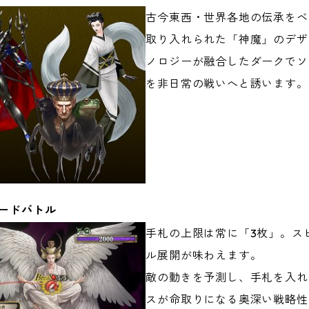
古今東西・世界各地の伝承をベ
取り入れられた「神魔」のデザ
ノロジーが融合したダークでソ
を非日常の戦いへと誘います。
ピードバトル
手札の上限は常に「3枚」。ス
ル展開が味わえます。
敵の動きを予測し、手札を入れ
スが命取りになる奥深い戦略性