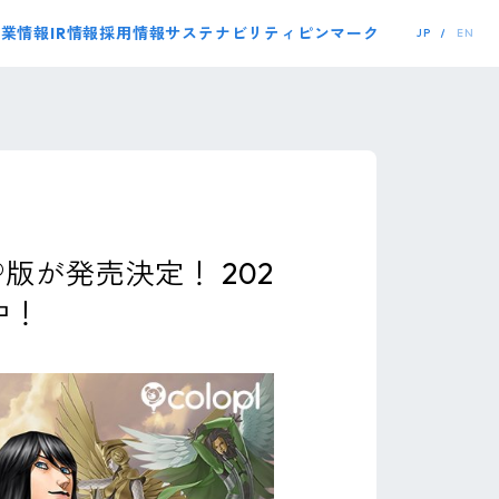
事業情報
IR情報
採用情報
サステナビリティ
ピンマーク
JP
EN
m®版が発売決定！ 202
付中！