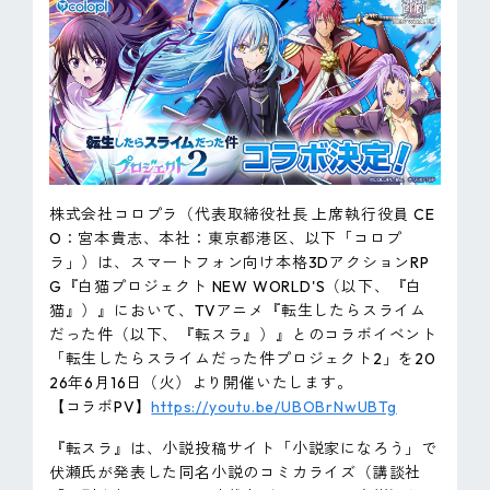
ピンマーク
JP
EN
株式会社コロプラ（代表取締役社長 上席執行役員 CE
O：宮本貴志、本社：東京都港区、以下「コロプ
ラ」）は、スマートフォン向け本格3DアクションRP
G『白猫プロジェクト NEW WORLD'S（以下、『白
猫』）』において、TVアニメ『転生したらスライム
だった件（以下、『転スラ』）』とのコラボイベント
「転生したらスライムだった件プロジェクト2」を20
26年6月16日（火）より開催いたします。
【コラボPV】
https://youtu.be/UBOBrNwUBTg
『転スラ』は、小説投稿サイト「小説家になろう」で
伏瀬氏が発表した同名小説のコミカライズ（講談社