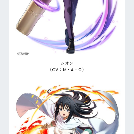
シオン
（CV：M・A・O）