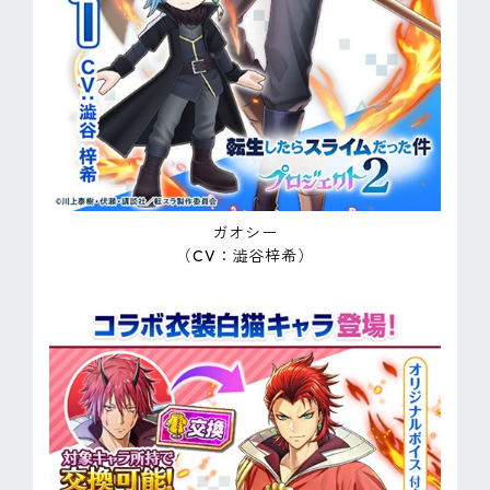
ガオシー
（CV：澁谷梓希）