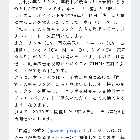
「月刊少年シリウス」連載中／漫画：川上泰樹）を原
作としたTVアニメです。本日、『白猫』と『転ス
ラ』のコラボイベントを2026年6月16日（火）より開
催することを発表いたしました。本イベントでは、
『転スラ』の人気キャラクターたちが登場するオリジ
ナルストーリーを展開いたします。
また、リムル（CV：岡咲美保）、ベニマル（CV：古
川慎）、シオン（CV：M・A・O）、シズ（CV：花守
ゆみり）がガチャにも登場いたします。本ガチャは開
催中、動画広告を視聴いただくことで1日1回無料で引
くことができる予定です。
さらに、本コラボではコラボ衣装を身に着けた『白
猫』のキャラクターたちも登場いたします。特定のキ
ャラクターを所持し、「コラボ衣装キャラ交換券付き
ジュエルパック」をご購入いただくことで交換できる
ようになります。
加えて、2020年に開催した『転スラ』コラボ第1弾を
再開催いたします。
『白猫』公式X（
@wcat_project
）オリジナルQUO
カードが当たるキャンペーンも開催しております。続