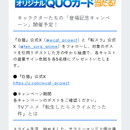
キャラクターたちの「登場記念キャンペ
ーン」開催予定！
『白猫』公式X（
@wcat_project
）と『転スラ』公式
X（
@ten_sura_anime
）をフォローし、対象のポス
トを引用リポストした方の中から抽選で、各キャスト
の直筆サイン色紙を各5名様にプレゼントいたしま
す。
●『白猫』公式X
https://x.com/wcat_project
●キャンペーン期間
各キャンペーンのポストをご確認ください。
TVアニメ『転生したらスライムだった
件』とは
スライム生活、始めました。サラリーマン三上悟は通