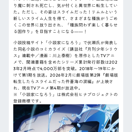
り魔に刺され死亡し、気が付くと異世界に転生してい
た。ただし、その姿はスライムだった！リムルという
新しいスライム人生を得て、さまざまな種族がうごめ
くこの世界に放り出され、「種族問わず楽しく暮らせ
る国作り」を目指すことになる――！
小説投稿サイト「小説家になろう」で伏瀬氏が発表し
た同名小説のコミカライズ（講談社『月刊少年シリウ
ス』連載中／漫画：川上泰樹）を原作としたTVアニ
メで、関連書籍を含めたシリーズ累計発行部数は202
3年2月時点で4,000万部を突破。2018年〜19年にか
けて第1期を放送。2026年2月に劇場版第2弾『劇場版
転生したらスライムだった件蒼海の涙編』が上映さ
れ、現在TVアニメ第4期が放送中。
※「小説家になろう」は株式会社ヒナプロジェクトの
登録商標です。