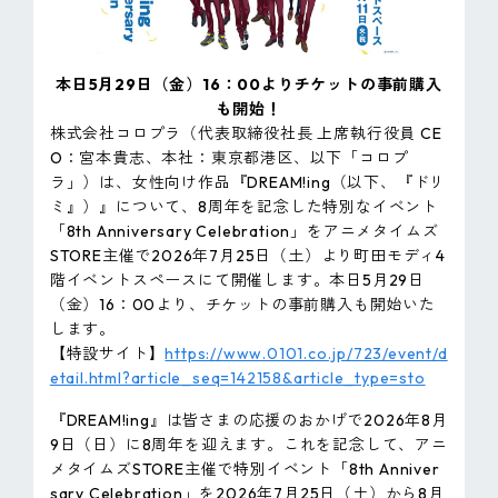
ピンマーク
本日5月29日（金）16：00よりチケットの事前購入
JP
EN
も開始！
株式会社コロプラ（代表取締役社長 上席執行役員 CE
O：宮本貴志、本社：東京都港区、以下「コロプ
ラ」）は、女性向け作品『DREAM!ing（以下、『ドリ
ミ』）』について、8周年を記念した特別なイベント
「8th Anniversary Celebration」をアニメタイムズ
STORE主催で2026年7月25日（土）より町田モディ4
階イベントスペースにて開催します。本日5月29日
（金）16：00より、チケットの事前購入も開始いた
します。
【特設サイト】
https://www.0101.co.jp/723/event/d
etail.html?article_seq=142158&article_type=sto
『DREAM!ing』は皆さまの応援のおかげで2026年8月
9日（日）に8周年を迎えます。これを記念して、アニ
メタイムズSTORE主催で特別イベント「8th Anniver
sary Celebration」を2026年7月25日（土）から8月