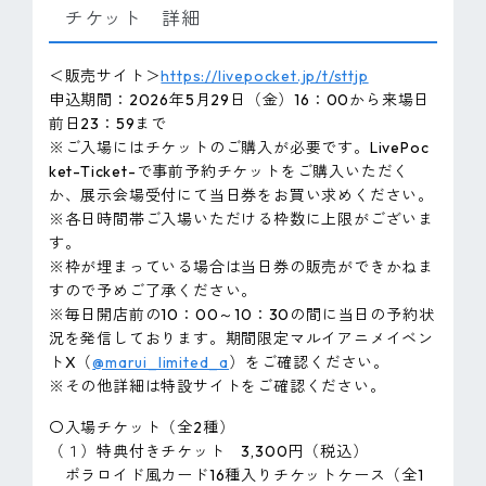
チケット 詳細
＜販売サイト＞
https://livepocket.jp/t/sttjp
申込期間：2026年5月29日（金）16：00から来場日
前日23：59まで
※ご入場にはチケットのご購入が必要です。LivePoc
ket-Ticket-で事前予約チケットをご購入いただく
か、展示会場受付にて当日券をお買い求めください。
※各日時間帯ご入場いただける枠数に上限がございま
す。
※枠が埋まっている場合は当日券の販売ができかねま
すので予めご了承ください。
※毎日開店前の10：00～10：30の間に当日の予約状
況を発信しております。期間限定マルイアニメイベン
トX（
@marui_limited_a
）をご確認ください。
※その他詳細は特設サイトをご確認ください。
〇入場チケット（全2種）
（１）特典付きチケット 3,300円（税込）
ポラロイド風カード16種入りチケットケース（全1