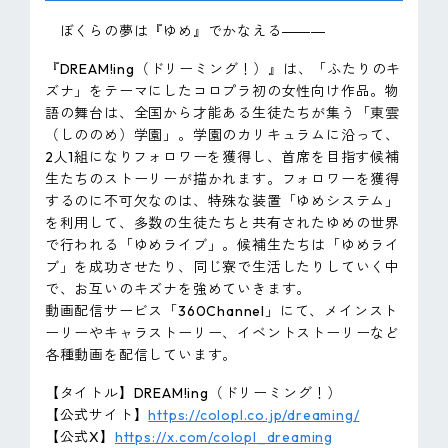
ぼくらの夢は『ゆめ』でかなえる―――
『DREAM!ing（ドリーミング！）』は、「ふたりのキ
ズナ」をテーマにしたコロプラ初の女性向け作品。物
語の舞台は、全国から才能ある生徒たちが集う「東雲
（しののめ）学園」。学園のカリキュラムに沿って、
2人1組になりフォロワーを獲得し、首席を目指す候補
生たちのストーリーが描かれます。フォロワーを獲得
するのに不可欠なのは、特殊な装置「ゆめシステム」
を利用して、多数の生徒たちと共有されたゆめの世界
で行われる「ゆめライブ」。候補生たちは「ゆめライ
ブ」を成功させたり、同じ寮で生活したりしていく中
で、お互いのキズナを強めていきます。
動画配信サービス「360Channel」にて、メインスト
ーリーやキャラストーリー、イベントストーリーなど
各種動画を配信しています。
【タイトル】DREAM!ing（ドリーミング！）
【公式サイト】
https://colopl.co.jp/dreaming/
【公式X】
https://x.com/colopl_dreaming