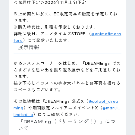
＜お届け予定＞2026年11月上旬予定
※上記商品に加え、EC限定商品の販売を予定してお
ります。
※購入特典は、別種を予定しております。
詳細は後日、アニメタイムズSTORE （
@animetimess
tore
）にて発信いたします。
展示情報
ゆめシステムコーナーをはじめ、『DREAM!ing』での
さまざまな思い出を振り返る展示などをご用意してお
ります。
描き下ろしイラストの等身大パネルとお写真を撮れる
スペースもございます。
その他続報は『DREAM!ing』公式X（
@colopl_drea
ming
）や期間限定マルイアニメイベントX（
@marui_
limited_a
）にてご確認ください。
『DREAM!ing（ドリーミング！）』につ
いて