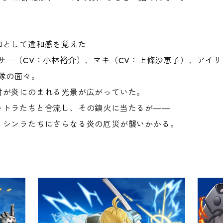
如として違和感を覚えた
サー（CV：小林裕介）、マキ（CV：上條沙恵子）、アイリ
隊の面々。
村が炎にのまれる光景が広がっていた。
ャトラたちと合流し、その鎮火に当たるが――
、シンラたちにさらなる炎の厄災が襲いかかる。