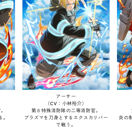
アーサー
（CV：小林裕介）
官。
第８特殊消防隊の二等消防官。
る。
プラズマを刀身とするエクスカリバー
炎の
で戦う。