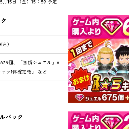
5月15日（金）15：59 予定
ック
（税込）
675個、「無償ジュエル」6
キャラ1体確定権」 など
エルパック