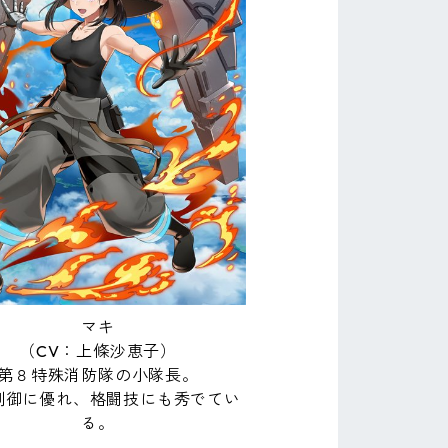
マキ
（CV：上條沙恵子）
第８特殊消防隊の小隊長。
制御に優れ、格闘技にも秀でてい
る。