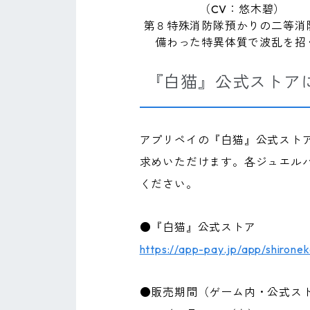
（CV：悠木碧）
第８特殊消防隊預かりの二等消
備わった特異体質で波乱を招
『白猫』公式ストア
アプリペイの『白猫』公式スト
求めいただけます。各ジュエル
ください。
●『白猫』公式ストア
https://app-pay.jp/app/shirone
●販売期間（ゲーム内・公式ス