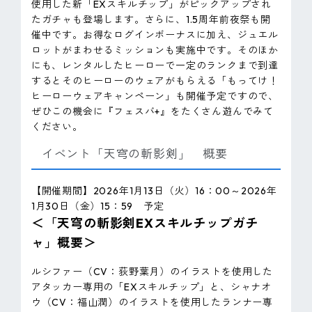
使用した新「EXスキルチップ」がピックアップされ
たガチャも登場します。さらに、1.5周年前夜祭も開
催中です。お得なログインボーナスに加え、ジュエル
ロットがまわせるミッションも実施中です。そのほか
にも、レンタルしたヒーローで一定のランクまで到達
するとそのヒーローのウェアがもらえる「もってけ！
ヒーローウェアキャンペーン」も開催予定ですので、
ぜひこの機会に『フェスバ+』をたくさん遊んでみて
ください。
イベント「天穹の斬影剣」 概要
【開催期間】2026年1月13日（火）16：00～2026年
1月30日（金）15：59 予定
＜「天穹の斬影剣EXスキルチップガチ
ャ」概要＞
ルシファー（CV：荻野葉月）のイラストを使用した
アタッカー専用の「EXスキルチップ」と、シャナオ
ウ（CV：福山潤）のイラストを使用したランナー専