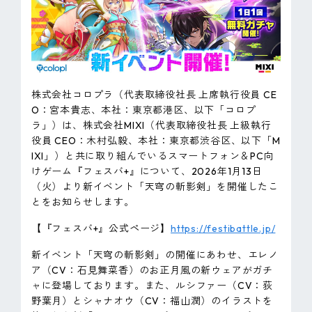
ピンマーク
JP
EN
株式会社コロプラ（代表取締役社長 上席執行役員 CE
O：宮本貴志、本社：東京都港区、以下「コロプ
ラ」）は、株式会社MIXI（代表取締役社長 上級執行
役員 CEO：木村弘毅、本社：東京都渋谷区、以下「M
IXI」）と共に取り組んでいるスマートフォン＆PC向
けゲーム『フェスバ+』について、2026年1月13日
（火）より新イベント「天穹の斬影剣」を開催したこ
とをお知らせします。
【『フェスバ+』公式ページ】
https://festibattle.jp/
新イベント「天穹の斬影剣」の開催にあわせ、エレノ
ア（CV：石見舞菜香）のお正月風の新ウェアがガチ
ャに登場しております。また、ルシファー（CV：荻
野葉月）とシャナオウ（CV：福山潤）のイラストを