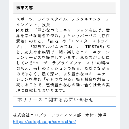
事業内容
スポーツ、ライフスタイル、デジタルエンターテ
インメント、投資
MIXIは、「豊かなコミュニケーションを広げ、世
界を幸せな驚きで包む。」というパーパス（存在
意義）のもと、「mixi」や「モンスターストライ
ク」、「家族アルバム みてね」、「TIPSTAR」な
ど、友人や家族間で一緒に楽しむコミュニケーシ
ョンサービスを提供しています。私たちが大切に
している"ユーザーサプライズファースト"の精神
のもと、当社のミッションである、ただつながる
のではなく、濃く深い、より豊かなコミュニケー
ションを生む「心もつながる」場と機会を創造し
続けることで、感情豊かな心の通い合う社会の実
現に貢献してまいります。
本リリースに関するお問い合わせ
株式会社コロプラ アライアンス部 木村・滝澤
https://colopl.co.jp/contact/pr/