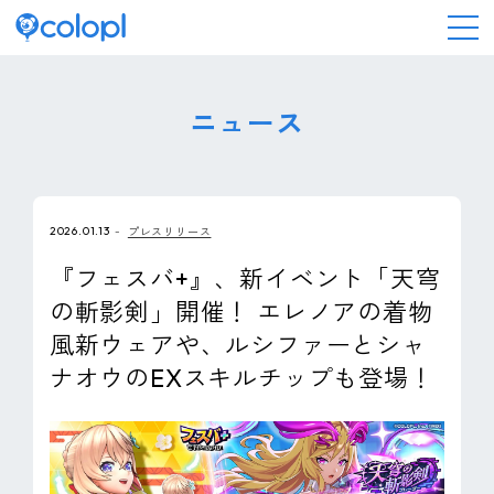
会社情報
ニュース
ニュース
2026.01.13
プレスリリース
事業情報
『フェスバ+』、新イベント「天穹
の斬影剣」開催！ エレノアの着物
IR情報
風新ウェアや、ルシファーとシャ
ナオウのEXスキルチップも登場！
採用情報
サステナビリティ