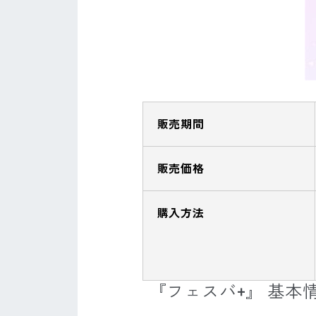
販売期間
販売価格
購入方法
『フェスバ+』 基本