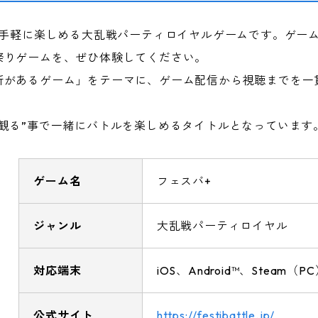
で手軽に楽しめる大乱戦パーティロイヤルゲームです。ゲー
祭りゲームを、ぜひ体験してください。
所があるゲーム」をテーマに、ゲーム配信から視聴までを一
観る”事で一緒にバトルを楽しめるタイトルとなっています
ゲーム名
フェスバ+
ジャンル
大乱戦パーティロイヤル
対応端末
iOS、Android™、Steam（P
公式サイト
https://festibattle.jp/