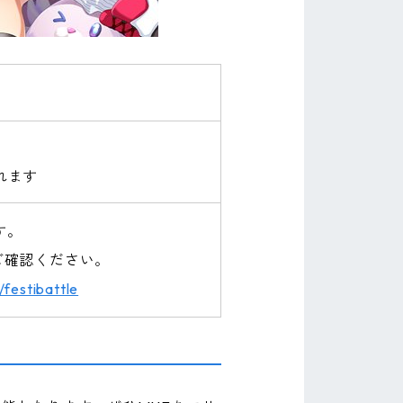
れます
す。
ご確認ください。
/festibattle