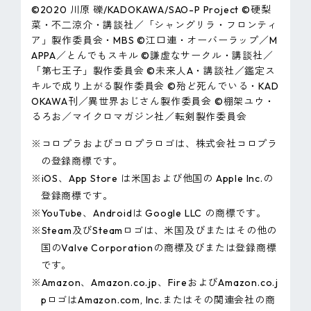
©2020 川原 礫/KADOKAWA/SAO-P Project ©硬梨
菜・不⼆涼介・講談社／「シャングリラ・フロンティ
ア」製作委員会・MBS ©江口連・オーバーラップ／M
APPA／とんでもスキル ©謙虚なサークル・講談社／
「第七王子」製作委員会 ©未来人A・講談社／鑑定ス
キルで成り上がる製作委員会 ©殆ど死んでいる・KAD
OKAWA刊／異世界おじさん製作委員会 ©棚架ユウ・
るろお／マイクロマガジン社／転剣製作委員会
※コロプラおよびコロプラロゴは、株式会社コロプラ
の登録商標です。
※iOS、App Store は米国および他国の Apple Inc.の
登録商標です。
※YouTube、Androidは Google LLC の商標です。
※Steam及びSteamロゴは、米国及びまたはその他の
国のValve Corporationの商標及びまたは登録商標
です。
※Amazon、Amazon.co.jp、FireおよびAmazon.co.j
pロゴはAmazon.com, Inc.またはその関連会社の商