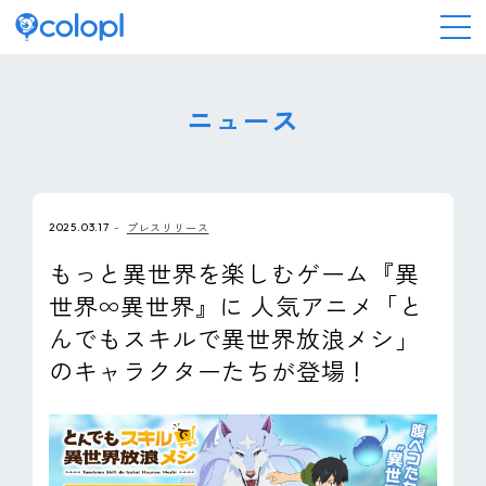
会社情報
ニュース
ニュース
2025.03.17
プレスリリース
事業情報
もっと異世界を楽しむゲーム『異
世界∞異世界』に 人気アニメ「と
IR情報
んでもスキルで異世界放浪メシ」
のキャラクターたちが登場！
採用情報
サステナビリティ