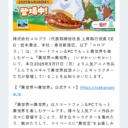
ピンマーク
JP
EN
株式会社コロプラ（代表取締役社長 上席執行役員 CE
O：宮本貴志、本社：東京都港区、以下「コロプ
ラ」）は、スマートフォン＆PCでもっと異世界を楽
しむゲーム『異世界∞異世界』（いせかいいせかい）
にて、本日2025年3月17日（月）より人気アニメ作品
「とんでもスキルで異世界放浪メシ」とキャラクター
たちが登場していることをお知らせいたします。
【『異世界∞異世界』公式サイト】
https://isekaiisek
ai.jp
『異世界∞異世界』はスマートフォン＆PCでもっと
異世界を楽しむゲームです。様々な人気アニメ作品が
次々に登場することで、好きなキャラクターを集めた
り、眺めたりして、マイペースに"異世活"をお楽しみ