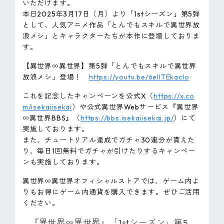
いただけます。
本日2025年3月17日（月）より「1stシーズン」第5弾
として、人気アニメ作品「とんでもスキルで異世界放
浪メシ」とキャラクターたちが本作に登場しておりま
す。
【異世界∞異世界】第5弾「とんでもスキルで異世界
放浪メシ」登場！
https://youtu.be/6ellTEkaclo
これを記念したキャンペーンを公式X（
https://x.co
m/isekaiisekai
）や公式異世界Webサービス『異世界
∞異世界BBS』（
https://bbs.isekaiisekai.jp/
）にて
実施しております。
また、チュートリアル達成でガチャ30連分が貰えた
り、毎日1回無料でガチャが引けたりするキャンペー
ンも実施しております。
異世界∞異世界オフィシャルストアでは、ゲーム内よ
りもお得にゲーム内通貨を購入できます。ぜひご活用
ください。
『異世界∞異世界』「1stシーズン」第5