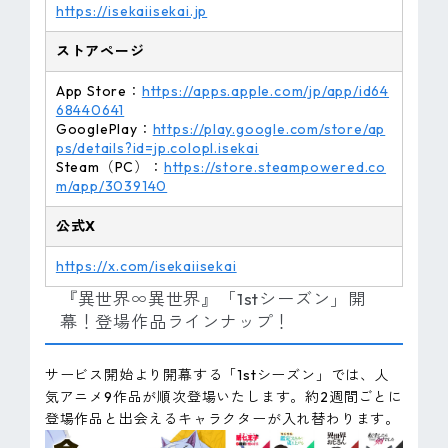
https://isekaiisekai.jp
ストアページ
App Store：
https://apps.apple.com/jp/app/id64
68440641
GooglePlay：
https://play.google.com/store/ap
ps/details?id=jp.colopl.isekai
Steam（PC）：
https://store.steampowered.co
m/app/3039140
公式X
https://x.com/isekaiisekai
『異世界∞異世界』「1stシーズン」開
幕！登場作品ラインナップ！
サービス開始より開幕する「1stシーズン」では、人
気アニメ9作品が順次登場いたします。約2週間ごとに
登場作品と出会えるキャラクターが入れ替わります。