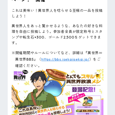
これは美味い！異世界人を唸らせる至極の一品を投稿
しよう！
異世界人をあっと驚かせるような、あなたの好きな料
理を自由に投稿しよう。参加者全員が限定称号とスタ
ンプや転生石×300、ゴールド2,500をゲットできま
す。
※開催期間やルールについてなど、詳細は『異世界∞
異世界BBS』（
https://bbs.isekaiisekai.jp/
）をご
確認ください。