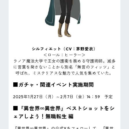
シルフィエット（CV：茅野愛衣）
＜ロール：ヒーラー＞
ラノア魔法大学で王女の護衛を務める守護術師。滅多
に言葉を発さないことから別名「無言のフィッツ」と
呼ばれ、ミステリアスな魅力で人気を集めていた。
■ガチャ・関連イベント実施期間
2025年1月27日（月）～2月7日（金）14：59 予定
■『異世界∞異世界』ベストショットをシ
ェアしよう！無職転生 編
『異世界∞異世界』の公式Xをフォローして、『異世