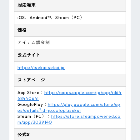
対応端末
iOS、Android™、Steam（PC）
価格
アイテム課金制
公式サイト
https://isekaiisekai.jp
ストアページ
App Store：
https://apps.apple.com/jp/app/id64
68440641
GooglePlay：
https://play.google.com/store/ap
ps/details?id=jp.colopl.isekai
Steam（PC）：
https://store.steampowered.co
m/app/3039140
公式X