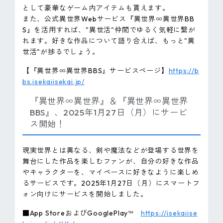
として豪華なゲーム内アイテムも貰えます。
また、公式異世界Webサービス『異世界∞異世界BB
S』を活用すれば、"異世活"仲間でゆるく気軽に繋が
れます。好きな作品について語り合えば、もっと"異
世活"が捗るでしょう。
【『異世界∞異世界BBS』サービスページ】
https://b
bs.isekaiisekai.jp/
『異世界∞異世界』＆『異世界∞異世界
BBS』、2025年1月27日（月）にサービ
ス開始！
現実世界とは異なる、剣や魔法などが登場する世界を
舞台にした作品を楽しむファンが、自分の好きな作品
やキャラクターを、マイペースに好きなように楽しめ
るサービスです。2025年1月27日（月）にスマートフ
ォン向けにサービスを開始しました。
■App StoreおよびGooglePlay™
https://isekaiise