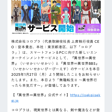
ピンマーク
JP
EN
株式会社コロプラ（代表取締役社長 上席執行役員 CE
O：宮本貴志、本社：東京都港区、以下「コロプ
ラ」）は、スマートフォン＆PCに向けた新しいエン
ターテインメントサービスとして、『異世界∞異世
界』（いせかいいせかい）と『異世界∞異世界BBS』
（いせかいいせかいびーびーえす）のサービスを本日
2025年1月27日（月）より開始したことをお知らせい
たします。また、本日より「無職転生Ⅱ 〜異世界行
ったら本気だす〜」が登場しております。
【『異世界∞異世界』公式サイト】
https://isekaiisek
ai.jp
コロプラは、現実世界とは異なる、剣や魔法などが登