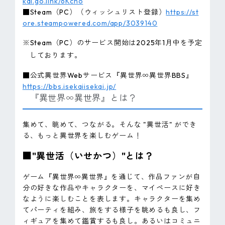
kai.go.link/6Kcho
■Steam（PC）（ウィッシュリスト登録）
https://st
ore.steampowered.com/app/3039140
※Steam（PC）のサービス開始は2025年1月中を予定
しております。
■公式異世界Webサービス『異世界∞異世界BBS』
https://bbs.isekaiisekai.jp/
『異世界∞異世界』とは？
集めて、眺めて、つながる。そんな "異世活" ができ
る、もっと異世界を楽しむゲーム！
■"異世活（いせかつ）"とは？
ゲーム『異世界∞異世界』を通じて、作品ファンが自
分の好きな作品やキャラクターを、マイペースに好き
なように楽しむことを表します。キャラクターを集め
てパーティを組み、旅をする様子を眺めるも良し、フ
ィギュアを集めて鑑賞するも良し。あるいはコミュニ