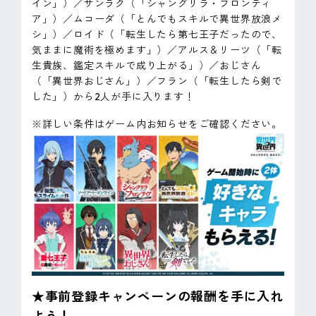
イン」）／サンラク（「シャングリラ・フロンティ
ア」）／ムコーダ（「とんでもスキルで異世界放浪メ
シ」）／ロイド（「転生したら第七王子だったので、
気ままに魔術を極めます」）／アルス＆リーツ（「転
生貴族、鑑定スキルで成り上がる」）／おじさん
（「異世界おじさん」）／フラン（「転生したら剣で
した」）から2人が手に入ります！
※詳しい条件はゲーム内お知らせをご確認ください。
★事前登録キャンペーンの報酬を手に入れ