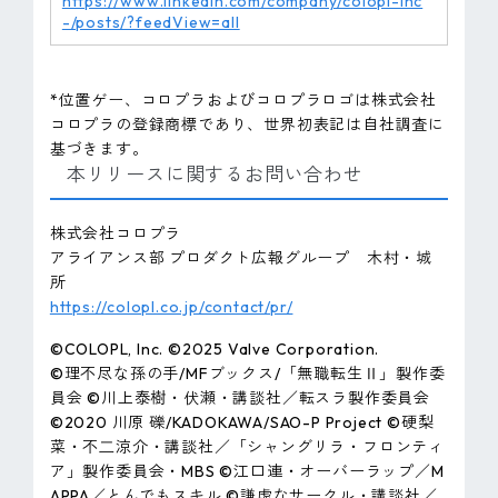
https://www.linkedin.com/company/colopl-inc
-/posts/?feedView=all
*位置ゲー、コロプラおよびコロプラロゴは株式会社
コロプラの登録商標であり、世界初表記は自社調査に
基づきます。
本リリースに関するお問い合わせ
株式会社コロプラ
アライアンス部 プロダクト広報グループ 木村・城
所
https://colopl.co.jp/contact/pr/
©COLOPL, Inc. ©2025 Valve Corporation.
©理不尽な孫の手/MFブックス/「無職転生Ⅱ」製作委
員会 ©川上泰樹・伏瀬・講談社／転スラ製作委員会
©2020 川原 礫/KADOKAWA/SAO-P Project ©硬梨
菜・不⼆涼介・講談社／「シャングリラ・フロンティ
ア」製作委員会・MBS ©江口連・オーバーラップ／M
APPA／とんでもスキル ©謙虚なサークル・講談社／