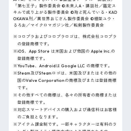
「第七王子」製作委員会 ©未来人A・講談社／鑑定ス
キルで成り上がる製作委員会 ©殆ど死んでいる・KAD
OKAWA刊／異世界おじさん製作委員会 ©棚架ユウ・
るろお／マイクロマガジン社／転剣製作委員会
※コロプラおよびコロプラロゴは、株式会社コロプラ
の登録商標です。
※iOS、App Store は米国および他国の Apple Inc.の
登録商標です。
※YouTube、Androidは Google LLC の商標です。
※Steam及びSteamロゴは、米国及びまたはその他の
国のValve Corporationの商標及びまたは登録商標
です。
※その他すべての商標は、各々の所有者の商標または
登録商標です。
※対応スマートデバイスの購入および通信料はお客様
のご負担となります。
※アイテム課金制です。一部キャラクターは有料のラ