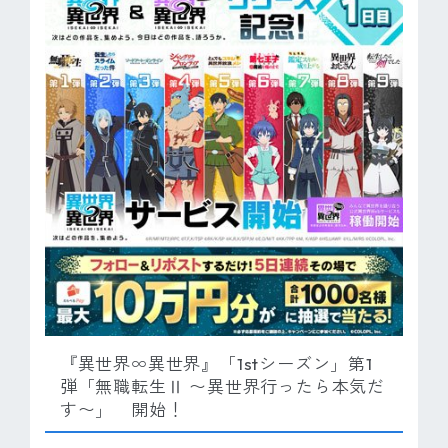
『異世界∞異世界』「1stシーズン」第1
弾「無職転生Ⅱ 〜異世界行ったら本気だ
す〜」 開始！