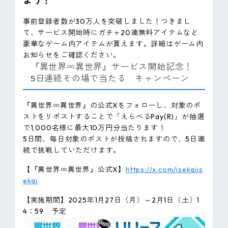
よう！
事前登録者数が30万人を突破しました！つきまし
て、サービス開始時にガチャ20連無料アイテムなど
豪華なゲーム内アイテムが貰えます。詳細はゲーム内
お知らせをご確認ください。
『異世界∞異世界』サービス開始記念！
5日連続その場で当たる キャンペーン
『異世界∞異世界』の公式Xをフォローし、対象のポ
ストをリポストすることで「えらべるPay(R)」が抽選
で1,000名様に最大10万円分当たります！
5日間、毎日対象のポストが投稿されますので、5日連
続で挑戦していただけます。
【『異世界∞異世界』公式X】
https://x.com/isekaiis
ekai
【実施期間】2025年1月27日（月）～2月1日（土）1
4：59 予定