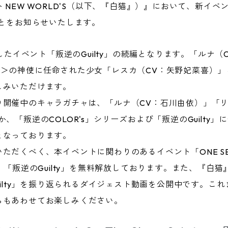
EW WORLD'S（以下、『白猫』）』において、新イベント「叛
したことをお知らせいたします。
催したイベント「叛逆のGuilty」の続編となります。「ルナ
青＞の神使に任命された少女「レスカ（CV：矢野妃菜喜）」
しみいただけます。
り開催中のキャラガチャは、「ルナ（CV：石川由依）」「リ
、「叛逆のCOLOR's」シリーズおよび「叛逆のGuilty
となっております。
だくべく、本イベントに関わりのあるイベント「ONE SEC
」「叛逆のGuilty」を無料解放しております。また、『白猫
Guilty」を振り返られるダイジェスト動画を公開中です。こ
らもあわせてお楽しみください。