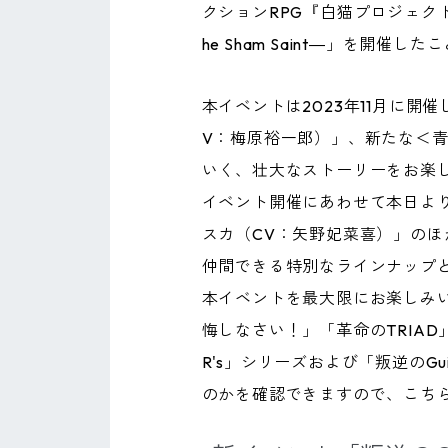
クションRPG『白猫プロジェクト N
he Sham Saint―」を開催
本イベントは2023年11月に開
V：梅原裕一郎）」、新たな＜
いく、壮大なストーリーをお楽
イベント開催にあわせて本日よ
スカ（CV：矢野妃菜喜）」のほか
仲間できる特別なラインナップ
本イベントを最大限にお楽しみいた
悔しなさい！」「革命のTRIAD
R's」シリーズおよび「叛逆の
のかを確認できますので、こち