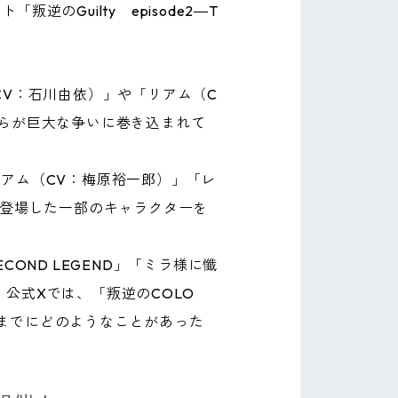
逆のGuilty episode2―T
（CV：石川由依）」や「リアム（C
らが巨大な争いに巻き込まれて
アム（CV：梅原裕一郎）」「レ
」に登場した一部のキャラクターを
OND LEGEND」「ミラ様に懺
』公式Xでは、「叛逆のCOLO
れまでにどのようなことがあった