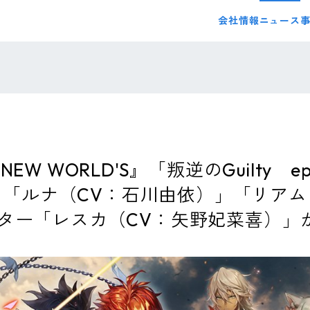
会社情報
ニュース
 WORLD'S』「叛逆のGuilty epis
ト！「ルナ（CV：石川由依）」「リア
ター「レスカ（CV：矢野妃菜喜）」