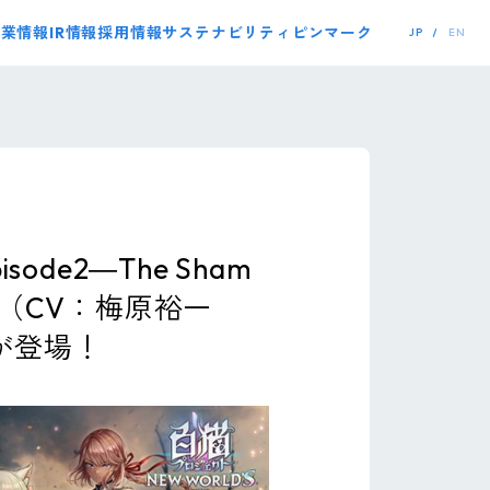
事業情報
IR情報
採用情報
サステナビリティ
ピンマーク
JP
EN
ode2―The Sham
ム（CV：梅原裕一
が登場！