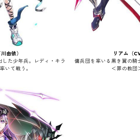
石川由依）
リアム（C
出した少年兵。レディ・キラ
傭兵団を率いる黒き翼の騎
率いて戦う。
＜罪の教団