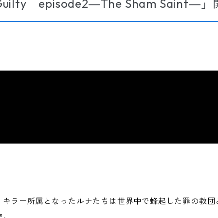
ty episode2―The Sham Saint―
・キラー所属となったルナたちは世界中で蜂起した罪の教団
使。