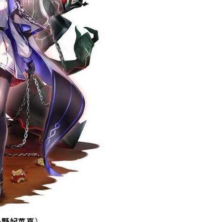
矢野妃菜喜）