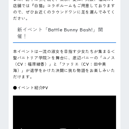
店舗では『白猫』コラボルームもご用意しております
ので、ぜひお近くのラウンドワンに足を運んでみてく
ださい。
新イベント「Battle Bunny Bash!」開
催！
本イベントは一流の淑女を目指す少女たちが集まる＜
聖バニトリア学院＞を舞台に、底辺バニーの「ユノス
（CV：福原綾香）」と「ファリエ（CV：田中美
海）」が退学をかけた決闘に挑む物語をお楽しみいた
だけます。
●イベント紹介PV