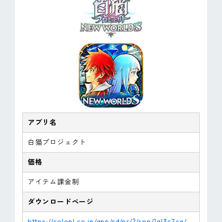
アプリ名
白猫プロジェクト
価格
アイテム課金制
ダウンロードページ
https://colopl.co.jp/app/rd/pr/?/snn/1gl3s7cg/