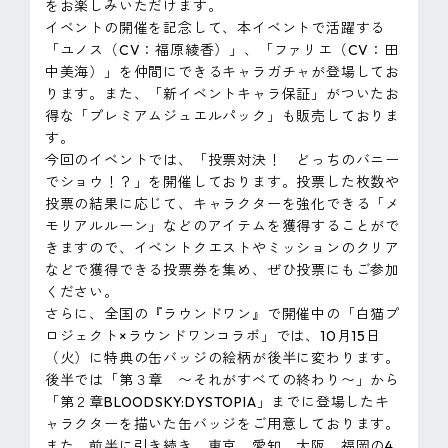
をお楽しみいただけます。
イベントの開催を記念して、本イベントで活躍する
「ユノス（CV：福原綾香）」、「ファリエ（CV：田
中美海）」を仲間にできるキャラガチャが登場してお
ります。また、「新イベントキャラ保証」がついたお
得な「プレミアムジュエルパック」も販売しておりま
す。
今回のイベントでは、「投票対決！ どっちのバニー
でショウ！？」を開催しております。投票した枚数や
投票の結果に応じて、キャラクターを強化できる「メ
モリアルルーン」などのアイテムを獲得することがで
きますので、イベントクエストやミッションのクリア
などで獲得できる投票券を集め、ぜひ投票にもご参加
ください。
さらに、全国の『ラウンドワン』で開催中の「白猫プ
ロジェクト×ラウンドワンコラボ」では、10月15日
（火）に特典の缶バッジの絵柄が後半に変わります。
後半では「第３章 〜それがすべての終わり〜」から
「第２章BLOODSKY:DYSTOPIA」までに登場したキ
ャラクターを描いた缶バッジをご用意しております。
また、前半に引き続き、東京、愛知、大阪、福岡の4