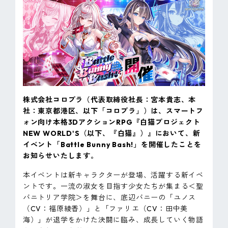
ピンマーク
JP
EN
株式会社コロプラ（代表取締役社長：宮本貴志、本
社：東京都港区、以下「コロプラ」）は、スマートフ
ォン向け本格3DアクションRPG『白猫プロジェクト
NEW WORLD'S（以下、『白猫』）』において、新
イベント「Battle Bunny Bash!」を開催したことを
お知らせいたします。
本イベントは新キャラクターが登場、活躍する新イベ
ントです。一流の淑女を目指す少女たちが集まる＜聖
バニトリア学院＞を舞台に、底辺バニーの「ユノス
（CV：福原綾香）」と「ファリエ（CV：田中美
海）」が退学をかけた決闘に臨み、成長していく物語