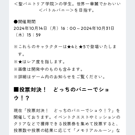
＜聖バニトリア学院＞の学生。世界一華麗でかわいい
＜バトルバニー＞を目指す。
●開催期間
2024年10月14日（月）16：00～2024年10月31日
（木）15：59
※これらのキャラクターは★4と★5で登場いたしま
す。
※★はレア度を指します。
※画像は開発中のものも含みます。
※詳細はゲーム内のお知らせをご覧ください。
■投票対決！ どっちのバニーでショ
ウ！？
現在「投票対決！ どっちのバニーでショウ！？」を
開催しております。イベントクエストやミッションの
クリアなどで獲得できる投票券を集めて投票すると、
投票数や投票の結果に応じて「メモリアルルーン」な