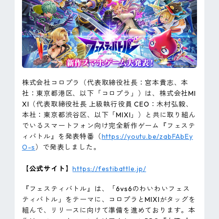
ピンマーク
JP
EN
株式会社コロプラ（代表取締役社長：宮本貴志、本
社：東京都港区、以下「コロプラ」）は、株式会社MI
XI（代表取締役社長 上級執行役員 CEO：木村弘毅、
本社：東京都渋谷区、以下「MIXI」）と共に取り組ん
でいるスマートフォン向け完全新作ゲーム『フェステ
ィバトル』を発表特番（
https://youtu.be/zabFAbEy
O-s
）で発表しました。
【公式サイト】
https://festibattle.jp/
『フェスティバトル』は、「6vs6のわいわいフェス
ティバトル」をテーマに、コロプラとMIXIがタッグを
組んで、リリースに向けて準備を進めております。本