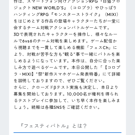
作は、スマートフォン向けアクションRPG『白猫プロ
ジェクト NEW WORLD'S』（コロプラ）やひっぱり
ハンティングRPG『モンスターストライク』（MIXI）
をはじめとする作品の登場キャラクターたちが一堂に
会するチーム対戦アクションバトルゲームです。
3Dで表現されたキャラクターを操作し、様々なルー
ルで6vs6のチーム対戦を楽しめます。ゲーム配信か
ら視聴までを一貫して楽しめる機能「フェスCh」に
より、対戦が苦手な方も"観る"事で一緒にバトルを楽
しめるようになっています。本作は、自分に合った楽
しみ方で遊べるゲームです。本日公開した「【コロプ
ラ・MIXI】"祭"新作スマホゲーム発表特番」にて詳細
を説明しておりますので、ぜひご覧ください。
さらに、クローズドβテスト実施も決定し、本日より
募集を開始しております。10,000名が権利を得られ
るテストプレイに参加して、いち早く本作を楽しみま
しょう。続報は各種SNSをご確認ください。
『フェスティバトル』とは？