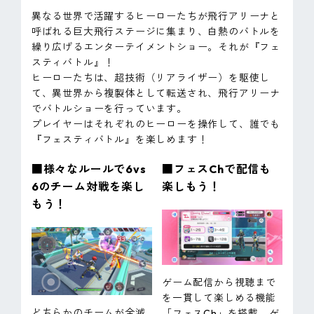
異なる世界で活躍するヒーローたちが飛行アリーナと
呼ばれる巨大飛行ステージに集まり、白熱のバトルを
繰り広げるエンターテイメントショー。それが『フェ
スティバトル』！
ヒーローたちは、超技術（リアライザー）を駆使し
て、異世界から複製体として転送され、飛行アリーナ
でバトルショーを行っています。
プレイヤーはそれぞれのヒーローを操作して、誰でも
『フェスティバトル』を楽しめます！
■様々なルールで6vs
■フェスChで配信も
6のチーム対戦を楽し
楽しもう！
もう！
ゲーム配信から視聴まで
を一貫して楽しめる機能
どちらかのチームが全滅
「フェスCh」を搭載。ゲ