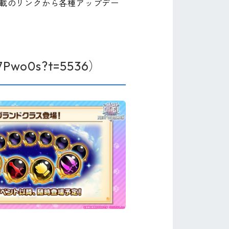
記載のリンクから各種アップデー
w7Pwo0s?t=5536
）