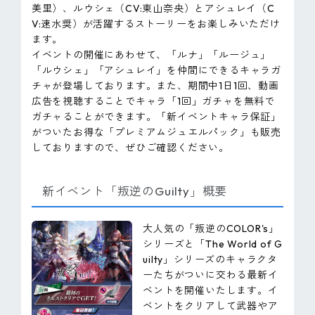
美里）、ルウシェ（CV:東山奈央）とアシュレイ（C
V:速水奨）が活躍するストーリーをお楽しみいただけ
ます。
イベントの開催にあわせて、「ルナ」「ルージュ」
「ルウシェ」「アシュレイ」を仲間にできるキャラガ
チャが登場しております。また、期間中1日1回、動画
広告を視聴することでキャラ「1回」ガチャを無料で
ガチャることができます。「新イベントキャラ保証」
がついたお得な「プレミアムジュエルパック」も販売
しておりますので、ぜひご確認ください。
新イベント「叛逆のGuilty」概要
大人気の「叛逆のCOLOR's」
シリーズと「The World of G
uilty」シリーズのキャラクタ
ーたちがついに交わる最新イ
ベントを開催いたします。イ
ベントをクリアして武器やア