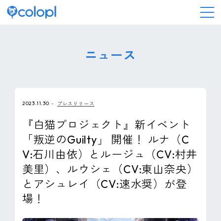
会社情報
ニュース
ニュース
2023.11.30
プレスリリース
事業情報
『白猫プロジェクト』新イベント
「叛逆のGuilty」 開催！ ルナ（C
IR情報
V:石川由依）とルージュ（CV:村井
美里）、ルウシェ（CV:東山奈央）
採用情報
とアシュレイ（CV:速水奨）が登
場！
サステナビリティ