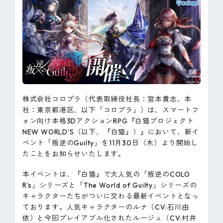
ピンマーク
JP
EN
株式会社コロプラ（代表取締役社長：宮本貴志、本
社：東京都港区、以下「コロプラ」）は、スマートフ
ォン向け本格3DアクションRPG『白猫プロジェクト
NEW WORLD'S（以下、『白猫』）』において、新イ
ベント「叛逆のGuilty」を11月30日（木）より開始し
たことをお知らせいたします。
本イベントは、『白猫』で大人気の「叛逆のCOLO
R's」シリーズと「The World of Guilty」シリーズの
キャラクターたちがついに交わる最新イベントとなっ
ております。人気キャラクターのルナ（CV:石川由
依）と今回プレイアブル化されたルージュ（CV:村井