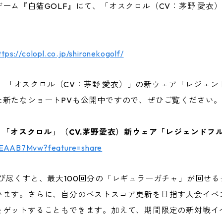
ーム『白猫GOLF』にて、「オスクロル（CV：茅野 愛衣
ttps://colopl.co.jp/shironekogolf/
0より、「オスクロル（CV：茅野 愛衣）」の新ウェア「レジェ
た新たなショートPVも公開中ですので、ぜひご覧ください
】「オスクロル」（CV.茅野愛衣）新ウェア「レジェンドフ
fPEAAB7Mvw?feature=share
び尽くすと、最大100回分の「レギュラーガチャ」が回せる
います。さらに、自分のベストスコア更新を目指す大会イベ
ゲットすることもできます。加えて、期間限定の新対戦イベン