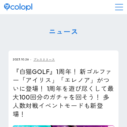
会社情報
ニュース
ニュース
2023.10.26
プレスリリース
事業情報
『白猫GOLF』1周年！ 新ゴルファ
ー「アイリス」「エレノア」がつ
IR情報
いに登場！ 1周年を遊び尽くして最
大100回分のガチャを回そう！ 多
採用情報
人数対戦イベントモードも新登
場！
サステナビリティ