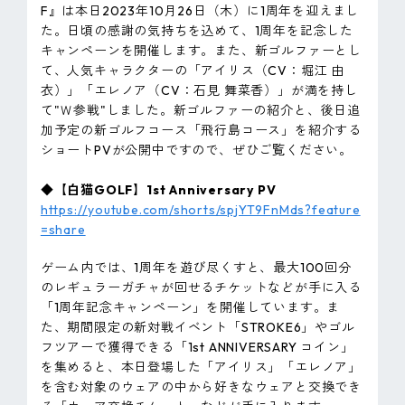
F』は本日2023年10月26日（木）に1周年を迎えまし
た。日頃の感謝の気持ちを込めて、1周年を記念した
キャンペーンを開催します。また、新ゴルファーとし
て、人気キャラクターの「アイリス（CV：堀江 由
衣）」「エレノア（CV：石見 舞菜香）」が満を持し
て"Ｗ参戦"しました。新ゴルファーの紹介と、後日追
加予定の新ゴルフコース「飛行島コース」を紹介する
ショートPVが公開中ですので、ぜひご覧ください。
◆【白猫GOLF】1st Anniversary PV
https://youtube.com/shorts/spjYT9FnMds?feature
=share
ゲーム内では、1周年を遊び尽くすと、最大100回分
のレギュラーガチャが回せるチケットなどが手に入る
「1周年記念キャンペーン」を開催しています。ま
た、期間限定の新対戦イベント「STROKE6」やゴル
フツアーで獲得できる「1st ANNIVERSARY コイン」
を集めると、本日登場した「アイリス」「エレノア」
を含む対象のウェアの中から好きなウェアと交換でき