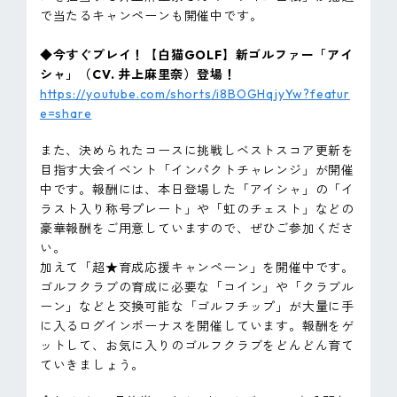
で当たるキャンペーンも開催中です。
◆今すぐプレイ！【白猫GOLF】新ゴルファー「アイ
シャ」（CV. 井上麻里奈）登場！
https://youtube.com/shorts/i8BOGHqjyYw?featur
e=share
また、決められたコースに挑戦しベストスコア更新を
目指す大会イベント「インパクトチャレンジ」が開催
中です。報酬には、本日登場した「アイシャ」の「イ
ラスト入り称号プレート」や「虹のチェスト」などの
豪華報酬をご用意していますので、ぜひご参加くださ
い。
加えて「超★育成応援キャンペーン」を開催中です。
ゴルフクラブの育成に必要な「コイン」や「クラブル
ーン」などと交換可能な「ゴルフチップ」が大量に手
に入るログインボーナスを開催しています。報酬をゲ
ットして、お気に入りのゴルフクラブをどんどん育て
ていきましょう。