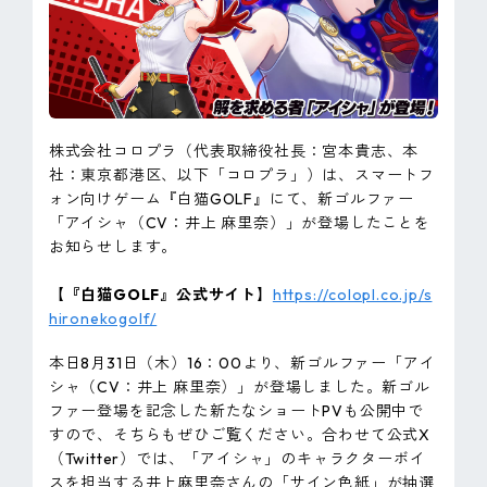
ピンマーク
JP
EN
株式会社コロプラ（代表取締役社長：宮本貴志、本
社：東京都港区、以下「コロプラ」）は、スマートフ
ォン向けゲーム『白猫GOLF』にて、新ゴルファー
「アイシャ（CV：井上 麻里奈）」が登場したことを
お知らせします。
【『白猫GOLF』公式サイト】
https://colopl.co.jp/s
hironekogolf/
本日8月31日（木）16：00より、新ゴルファー「アイ
シャ（CV：井上 麻里奈）」が登場しました。新ゴル
ファー登場を記念した新たなショートPVも公開中で
すので、そちらもぜひご覧ください。合わせて公式X
（Twitter）では、「アイシャ」のキャラクターボイ
スを担当する井上麻里奈さんの「サイン色紙」が抽選