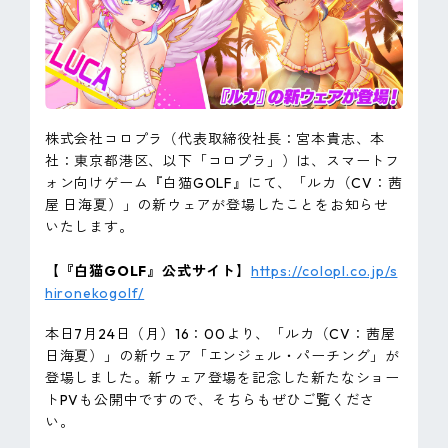
ピンマーク
JP
EN
株式会社コロプラ（代表取締役社長：宮本貴志、本
社：東京都港区、以下「コロプラ」）は、スマートフ
ォン向けゲーム『白猫GOLF』にて、「ルカ（CV：茜
屋 日海夏）」の新ウェアが登場したことをお知らせ
いたします。
【『白猫GOLF』公式サイト】
https://colopl.co.jp/s
hironekogolf/
本日7月24日（月）16：00より、「ルカ（CV：茜屋
日海夏）」の新ウェア「エンジェル・パーチング」が
登場しました。新ウェア登場を記念した新たなショー
トPVも公開中ですので、そちらもぜひご覧くださ
い。