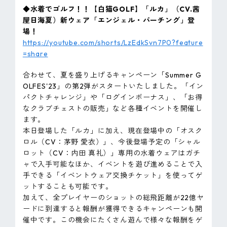
◆水着でゴルフ！！【白猫GOLF】「ルカ」（CV.茜
屋日海夏）新ウェア「エンジェル・パーチング」登
場！
https://youtube.com/shorts/LzEdkSvn7P0?feature
=share
合わせて、夏を盛り上げるキャンペーン「Summer G
OLFES'23」の第2弾がスタートいたしました。「イン
パクトチャレンジ」や「ログインボーナス」、「お得
なクラブチェストの販売」など各種イベントを開催し
ます。
本日登場した「ルカ」に加え、現在登場中の「オスク
ロル（CV：茅野 愛衣）」、今後登場予定の「シャル
ロット（CV：内田 真礼）」専用の水着ウェアはガチ
ャで入手可能なほか、イベントを遊び進めることで入
手できる「イベントウェア交換チケット」を使ってゲ
ットすることも可能です。
加えて、全プレイヤーのショットの総飛距離が22億ヤ
ードに到達すると報酬が獲得できるキャンペーンも開
催中です。この機会にたくさん遊んで様々な報酬をゲ