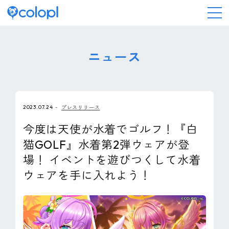
会社情報
ニュース
ニュース
2023.07.24
プレスリリース
事業情報
今度は天使が水着でゴルフ！『白
猫GOLF』水着第2弾ウェアが登
IR情報
場！ イベントを遊びつくして水着
ウェアを手に入れよう！
採用情報
サステナビリティ