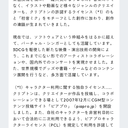
なく、イラストや動画など様々なジャンルのクリエイ
ターも、クリプトンの許諾するライセンス（*1）のも
と「初音ミク」をモチーフとした創作に加わり、創作
の連鎖が生まれていきました。
現在では、ソフトウェアという枠組みをはるかに超え
て、バーチャル・シンガーとしても活躍しています。
3DCGを駆使した新たな映像・演出技術の開発によ
り、これまでにない形でのアーティストコラボレーシ
ョンや、国内外でのコンサートを実現させました。ま
た、世界規模でグッズや書籍・ゲームなどのコンテン
ツ展開を行うなど、多方面で活躍しています。
（*1）キャラクター利用に関する独自ライセンス......
クリプトンは、クリエイターが作品を投稿し、コラボ
レーションできる場として2007年12月にCGM型コン
テンツ投稿サイト「ピアプロ」（piapro.jp）を開設
しました。また、自社のキャラクターを非営利目的に
おいて合法的に二次利用できるよう、ピアプロキャラ
クターライセンス（PCL）を規定して利用を許諾して