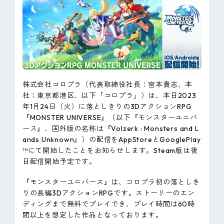
ピンマーク
JP
EN
株式会社コロプラ（代表取締役社長：宮本貴志、本
社：東京都港区、以下「コロプラ」）は、本日2023
年1月24日（火）に落としきりの3DアクションRPG
『MONSTER UNIVERSE』（以下『モンスターユニバ
ース』、国外版の名称は『Volzerk : Monsters and L
ands Unknown』）の配信をAppStoreとGooglePlay
™にて開始したことをお知らせします。Steam版は後
日配信開始予定です。
『モンスターユニバース』は、コロプラ初の落としき
りの長編3DアクションRPGです。ストーリーのエン
ディングまで無料でプレイでき、プレイ時間は60時
間以上を想定した作品となっております。