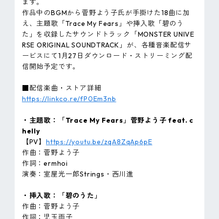
ます。
作品中のBGMから菅野よう子氏が手掛けた18曲に加
え、主題歌「Trace My Fears」や挿入歌「碧のう
た」を収録したサウンドトラック「MONSTER UNIVE
RSE ORIGINAL SOUNDTRACK」が、各種音楽配信サ
ービスにて1月27日ダウンロード・ストリーミング配
信開始予定です。
■配信楽曲・ストア詳細
https://linkco.re/fP0Em3nb
・主題歌：「Trace My Fears」菅野よう子 feat. c
helly
【PV】
https://youtu.be/zqA8ZqAp6pE
作曲：菅野よう子
作詞：ermhoi
演奏：室屋光一郎Strings・西川進
・挿入歌：「碧のうた」
作曲：菅野よう子
作詞：児玉雨子