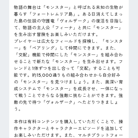
物語の舞台は「モンスター」と呼ばれる未知の生物が
暮らす「フォートレムリア島」。ある日消えてしまっ
た島の伝説の守護竜「ヴォルザーク」の復活を目指し
て、物語の主人公「フィーナ」と共に「モンスター」
を生み出す冒険をお楽しみいただけます。
プレイヤーは広大なフィールドを探検し、「モンスタ
ー」を「ペアリング」して仲間にできます。また、
「交配」機能で仲間にした「モンスター」を組み合わ
せることで新たな「モンスター」を生み出せます。フ
レンドと1体ずつを出し合って「交配」することも可
能です。約15,000通りもの組み合わせから自分好み
の「モンスター」を見つけましょう。また、奥深い育
成システムで「モンスター」を成長させ、一体になっ
て戦うことでさらなる強敵に挑むことができます。強
敵の先で待つ「ヴォルザーク」へたどりつきましょ
う。
本作は有料コンテンツを購入していただくことで、操
作キャラクターとキャラクターエピソードを追加して
お楽しみいただけます。また、マルチプラットフォー