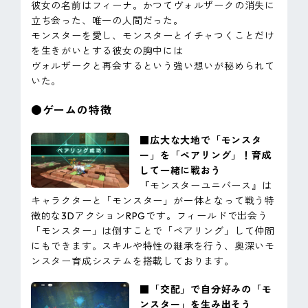
彼女の名前はフィーナ。かつてヴォルザークの消失に
立ち会った、唯一の人間だった。
モンスターを愛し、モンスターとイチャつくことだけ
を生きがいとする彼女の胸中には
ヴォルザークと再会するという強い想いが秘められて
いた。
●ゲームの特徴
■広大な大地で「モンスタ
ー」を「ペアリング」！育成
して一緒に戦おう
『モンスターユニバース』は
キャラクターと「モンスター」が一体となって戦う特
徴的な3DアクションRPGです。フィールドで出会う
「モンスター」は倒すことで「ペアリング」して仲間
にもできます。スキルや特性の継承を行う、奥深いモ
ンスター育成システムを搭載しております。
■「交配」で自分好みの「モ
ンスター」を生み出そう