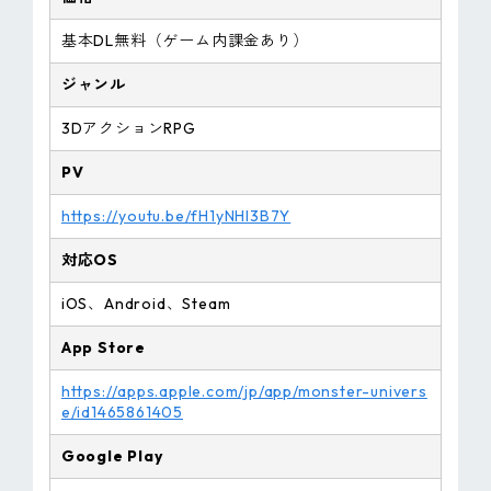
基本DL無料（ゲーム内課金あり）
ジャンル
3DアクションRPG
PV
https://youtu.be/fH1yNHl3B7Y
対応OS
iOS、Android、Steam
App Store
https://apps.apple.com/jp/app/monster-univers
e/id1465861405
Google Play