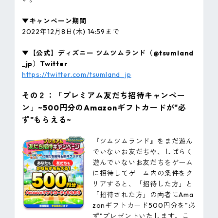
▼キャンペーン期間
2022年12月8日(木) 14:59まで
▼【公式】ディズニー ツムツムランド（@tsumland
_jp）Twitter
https://twitter.com/tsumland_jp
その２：「プレミアム友だち招待キャンペー
ン」~500円分のAmazonギフトカードが"必
ず"もらえる~
『ツムツムランド』をまだ遊ん
でいないお友だちや、しばらく
遊んでいないお友だちをゲーム
に招待してゲーム内の条件をク
リアすると、「招待した方」と
「招待された方」の両者にAma
zonギフトカード500円分を"必
ず"プレゼントいたします。こ