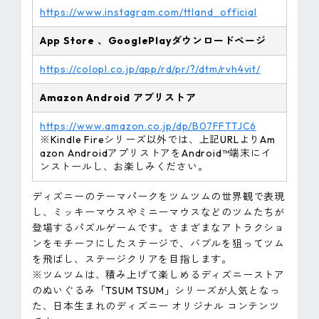
https://www.instagram.com/ttland_official
App Store 、
GooglePlay
ダウンロードページ
https://colopl.co.jp/app/rd/pr/?/dtm/rvh4vit/
Amazon
Android
アプリストア
https://www.amazon.co.jp/dp/B07FFTTJC6
※Kindle Fireシリーズ以外では、上記URLよりAm
azon AndroidアプリストアをAndroid™端末にイ
ンストールし、お楽しみください。
ディズニーのテーマパークをツムツムの世界観で表現
し、ミッキーマウスやミニーマウスなどのツムたちが
登場するパズルゲームです。さまざまなアトラクショ
ンをモチーフにしたステージで、バブルを狙ってツム
を飛ばし、ステージクリアを目指します。
※ツムツムは、積み上げて楽しめるディズニーストア
のぬいぐるみ「TSUM TSUM」シリーズが人気となっ
た、日本生まれのディズニー オリジナル コンテンツ