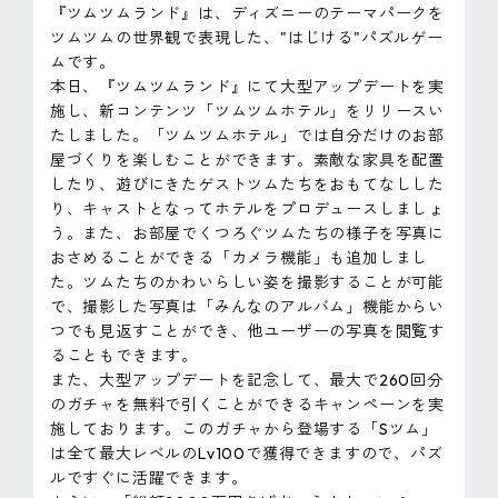
『ツムツムランド』は、ディズニーのテーマパークを
ツムツムの世界観で表現した、"はじける"パズルゲー
ムです。
本日、『ツムツムランド』にて大型アップデートを実
施し、新コンテンツ「ツムツムホテル」をリリースい
たしました。「ツムツムホテル」では自分だけのお部
屋づくりを楽しむことができます。素敵な家具を配置
したり、遊びにきたゲストツムたちをおもてなしした
り、キャストとなってホテルをプロデュースしましょ
う。また、お部屋でくつろぐツムたちの様子を写真に
おさめることができる「カメラ機能」も追加しまし
た。ツムたちのかわいらしい姿を撮影することが可能
で、撮影した写真は「みんなのアルバム」機能からい
つでも見返すことができ、他ユーザーの写真を閲覧す
ることもできます。
また、大型アップデートを記念して、最大で260回分
のガチャを無料で引くことができるキャンペーンを実
施しております。このガチャから登場する「Sツム」
は全て最大レベルのLv100で獲得できますので、パズ
ルですぐに活躍できます。