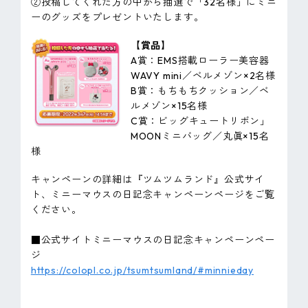
②投稿してくれた方の中から抽選で「32名様」にミニ
ーのグッズをプレゼントいたします。
【賞品】
A賞：EMS搭載ローラー美容器
WAVY mini／ベルメゾン×2名様
B賞：もちもちクッション／ベ
ルメゾン×15名様
C賞：ビッグキュートリボン」
MOONミニバッグ／丸眞×15名
様
キャンペーンの詳細は『ツムツムランド』公式サイ
ト、ミニーマウスの日記念キャンペーンページをご覧
ください。
■公式サイトミニーマウスの日記念キャンペーンペー
ジ
https://colopl.co.jp/tsumtsumland/#minnieday