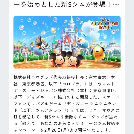
ーを始めとした新Sツムが登場！〜
ピンマーク
JP
EN
株式会社コロプラ（代表取締役社長：宮本貴志、本
社：東京都港区、以下「コロプラ」）は、ウォルト・
ディズニー・ジャパン株式会社（本社：東京都港区、
以下「ディズニー」）協力のもと開発した、スマート
フォン向けパズルゲーム『ディズニー ツムツムラン
ド（以下、ツムツムランド）』では、ミニーマウスの
日を記念して、新Sツムや素敵なミニーグッズが当た
る「教えて！あなたのお気に入りミニーのツム投稿キ
ャンペーン」を2月28日(月)より開催いたします。