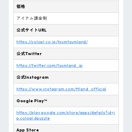
価格
アイテム課金制
公式サイトURL
https://colopl.co.jp/tsumtsumland/
公式Twitter
https://twitter.com/tsumland_jp
公式Instagram
https://www.instagram.com/ttland_official
Google Play™
https://play.google.com/store/apps/details?id=j
p.colopl.dpuzzle
App Store