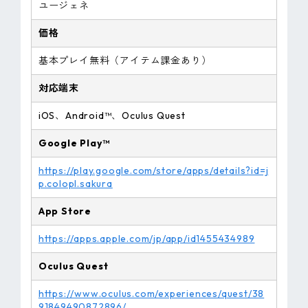
ユージェネ
価格
基本プレイ無料（アイテム課金あり）
対応端末
iOS、Android™、Oculus Quest
Google Play™
https://play.google.com/store/apps/details?id=j
p.colopl.sakura
App Store
https://apps.apple.com/jp/app/id1455434989
Oculus Quest
https://www.oculus.com/experiences/quest/38
91849490872896/