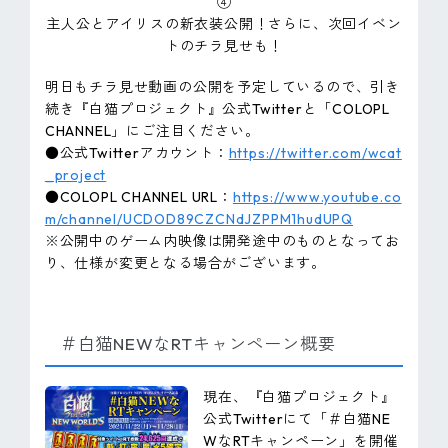
④
主人公とアイリスの新衣装公開！さらに、次回イベン
トのチラ見せも！
明日もチラ見せ動画の公開を予定しているので、引き
続き『白猫プロジェクト』公式Twitterと「COLOPL
CHANNEL」にご注目ください。
●公式Twitterアカウント：
https://twitter.com/wcat
_project
●COLOPL CHANNEL URL：
https://www.youtube.co
m/channel/UCDOD89CZCNdJZPPM1hudUPQ
※公開中のゲーム内映像は開発途中のものとなってお
り、仕様が変更となる場合がございます。
＃白猫NEWなRTキャンペーン概要
現在、『白猫プロジェクト』
公式Twitterにて「＃白猫NE
WなRTキャンペーン」を開催