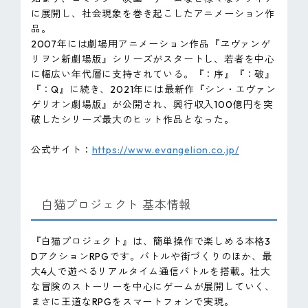
に展開し、社会現象を巻き起こしたアニメーション作
品。
2007年には劇場用アニメーション作品『ヱヴァンゲ
リヲン新劇場版』シリーズがスタートし、若者を中心
に幅広い年代層に支持されている。『：序』『：破』
『：Q』に続き、2021年には最新作『シン・エヴァン
ゲリオン劇場版』が公開され、興行収入100億円を突
破したシリーズ最大のヒット作品となった。
公式サイト：
https://www.evangelion.co.jp/
白猫プロジェクト 基本情報
『白猫プロジェクト』は、簡単操作で楽しめる本格3
DアクションRPGです。バトルや街づくりのほか、最
大4人で遊べるリアルタイム通信バトルを搭載。壮大
な冒険のストーリーを中心にゲームが展開していく、
まさに王道なRPGをスマートフォンで実現。