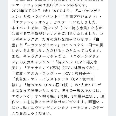
スマートフォン向け3DアクションRPGです。
2021年10月29日（金）16:00より、『エヴァンゲリ
オン』とのコラボイベント「『白猫プロジェクト』×
『エヴァンゲリオン』」がスタートいたしました。
本イベントでは、 碇シンジ（CV：緒方恵美）たちが
活躍する完全新規シナリオをご用意いたしました。コ
ラボキャラクターたちの意外な組み合わせや、『白
猫』と『エヴァンゲリオン』のキャラクター同士の掛
け合いをお楽しみいただけるものとなっております。
また、キャラクターガチャには、『エヴァンゲリオ
ン』の人気キャラクター「碇シンジ（CV：緒方恵
美）」「アヤナミレイ(仮称)（CV：林原めぐみ）」
「式波・アスカ・ラングレー（CV：宮村優子）」
「真希波・マリ・イラストリアス（CV：坂本真
綾）」「渚カヲル（CV：石田彰）」の5人が3Dモデ
ルになって登場いたします。彼らの一部スキルには、
エヴァンゲリオン初号機、2号機、8号機が登場し、原
作シーンを彷彿とさせる演出がございます。画面いっ
ぱいに動くエヴァンゲリオンをスマートフォンのゲー
ムでお楽しみください。