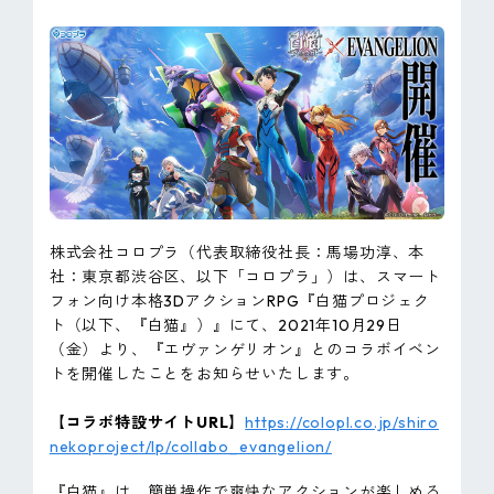
ピンマーク
JP
EN
株式会社コロプラ（代表取締役社長：馬場功淳、本
社：東京都渋谷区、以下「コロプラ」）は、スマート
フォン向け本格3DアクションRPG『白猫プロジェク
ト（以下、『白猫』）』にて、2021年10月29日
（金）より、『エヴァンゲリオン』とのコラボイベン
トを開催したことをお知らせいたします。
【コラボ特設サイトURL】
https://colopl.co.jp/shiro
nekoproject/lp/collabo_evangelion/
『白猫』は、簡単操作で爽快なアクションが楽しめる