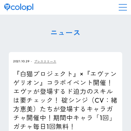
会社情報
ニュース
ニュース
2021.10.29
プレスリリース
事業情報
『白猫プロジェクト』×『エヴァン
ゲリオン』コラボイベント開催！
IR情報
エヴァが登場するド迫力のスキル
は要チェック！ 碇シンジ（CV：緒
採用情報
方恵美）たちが登場するキャラガ
チャ開催中！期間中キャラ「1回」
サステナビリティ
ガチャ毎日1回無料！