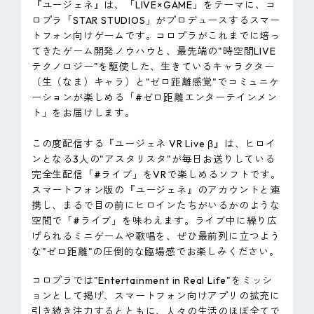
『ユージェネ』は、「LIVE×GAME」をテーマに、コ
ロプラ「STAR STUDIOS」がプロデュースするスマー
トフォン向けゲームです。コロプラがこれまでに培っ
てきたゲーム開発ノウハウと、最先端の"時空間LIVE
テクノロジー"を駆使した、生きているキャラクター
（生（なま）キャラ）と"ゼロ距離感覚"でコミュニケ
ーションが楽しめる「#ゼロ距離エンターテインメン
ト」をお届けします。
この度配信する『ユージェネ VR Live β』は、ヒロイ
ンとなる3人の"アスタリスタ"が毎日お送りしている
完全生配信「#ライブ」をVRで楽しめるソフトです。
スマートフォン版の『ユージェネ』のアカウントと連
携し、まるで目の前にヒロインたちがいるかのような
空間で「#ライブ」を味わえます。ライブ中に繰り広
げられるミニゲームや歌唱を、ぜひ最前列に立つよう
な"ゼロ距離"の圧倒的な臨場感でお楽しみください。
コロプラでは"Entertainment in Real Life"をミッシ
ョンとして掲げ、スマートフォン向けアプリの拡充に
引き続き注力するとともに、人々の生活のほぼ全てで