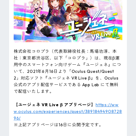
ピンマーク
JP
EN
株式会社コロプラ（代表取締役社長：馬場功淳、本
社：東京都渋谷区、以下「コロプラ」）は、現在β運
用中のスマートフォン向けゲーム『ユージェネ』につ
いて、2021年6月16日より「Oculus Quest/Quest
2」対応ソフト『ユージェネ VR Live β』を、Oculus
公式のアプリ配信サービスである App Lab にて無料
で配信いたします。
【ユージェネ VR Live β アプリページ】
https://ww
w.oculus.com/experiences/quest/38918494908728
96/
※上記アプリページは16日に公開予定です。