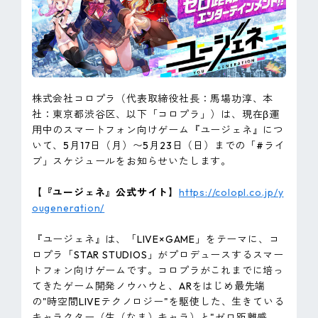
ピンマーク
JP
EN
株式会社コロプラ（代表取締役社長：馬場功淳、本
社：東京都渋谷区、以下「コロプラ」）は、現在β運
用中のスマートフォン向けゲーム『ユージェネ』につ
いて、5月17日（月）〜5月23日（日）までの「#ライ
ブ」スケジュールをお知らせいたします。
【『ユージェネ』公式サイト】
https://colopl.co.jp/y
ougeneration/
『ユージェネ』は、「LIVE×GAME」をテーマに、コ
ロプラ「STAR STUDIOS」がプロデュースするスマー
トフォン向けゲームです。コロプラがこれまでに培っ
てきたゲーム開発ノウハウと、ARをはじめ最先端
の"時空間LIVEテクノロジー"を駆使した、生きている
キャラクター（生（なま）キャラ）と"ゼロ距離感