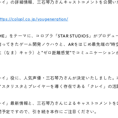
レイ」の詳細情報、三石琴乃さんキャストコメントを公開い
ttps://colopl.co.jp/yougeneration/
AME」をテーマに、コロプラ「STAR STUDIOS」がプロ
ってきたゲーム開発ノウハウと、ARをはじめ最先端の"時空
（なま）キャラ）と"ゼロ距離感覚"でコミュニケーション
。
レイ」役に、人気声優・三石琴乃さんが決定いたしました。
アスタリスタとプレイヤーを導く存在である「クレイ」の活
レイ」最新情報と、三石琴乃さんによるキャストコメントを
開予定ですので、引き続き本作にご注目ください。