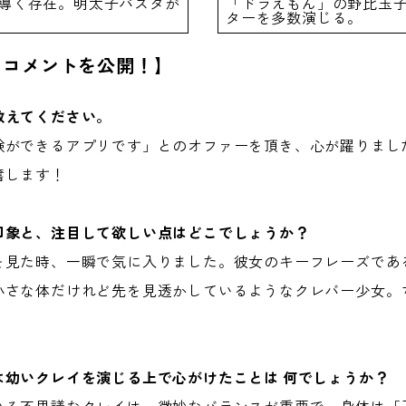
導く存在。明太子パスタが
「ドラえもん」の野比玉
ターを多数演じる。
トコメントを公開！】
教えてください。
験ができるアプリです」とのオファーを頂き、心が躍りまし
奮します！
印象と、注目して欲しい点はどこでしょうか？
を見た時、一瞬で気に入りました。彼女のキーフレーズであ
小さな体だけれど先を見透かしているようなクレバー少女。
は幼いクレイを演じる上で心がけたことは 何でしょうか？