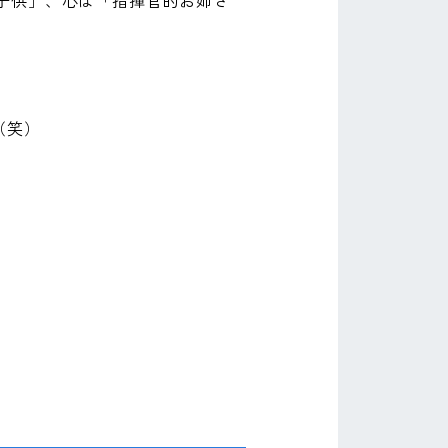
子供」、心は「指揮官的お姉さ
（笑）