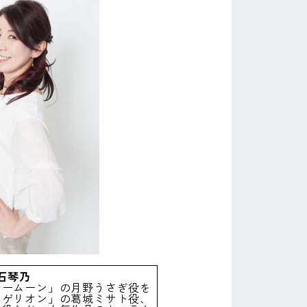
石琴乃
ラームーン」の月野うさぎ役を
ンゲリオン」の葛城ミサト役、