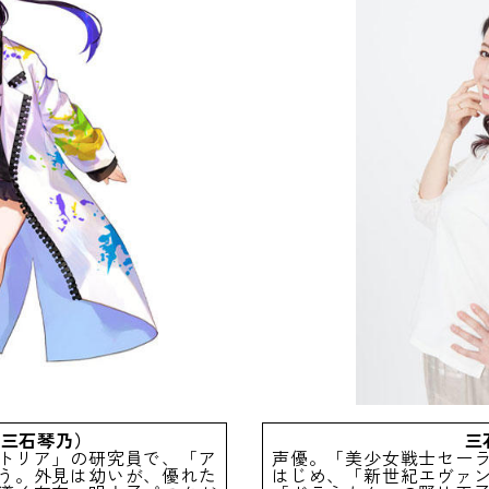
：三石琴乃）
三
トリア」の研究員で、「ア
声優。「美少女戦士セー
う。外見は幼いが、優れた
はじめ、「新世紀エヴァ