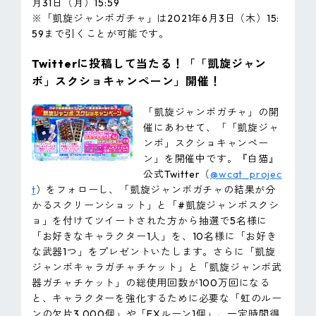
月31日（月）15:59
※「凱旋ジャンボガチャ」は2021年6月3日（木）15:
59まで引くことが可能です。
Twitterに投稿して当たる！「「凱旋ジャン
ボ」スクショキャンペーン」開催！
「凱旋ジャンボガチャ」の開
催にあわせて、「「凱旋ジャ
ンボ」スクショキャンペー
ン」を開催中です。『白猫』
公式Twitter（
@wcat_projec
t
）をフォローし、「凱旋ジャンボガチャの結果が分
かるスクリーンショット」と「#凱旋ジャンボスクシ
ョ」を付けてツイートされた方から抽選で5名様に
「お好きなキャラクター1人」を、10名様に「お好き
な武器1つ」をプレゼントいたします。さらに「凱旋
ジャンボキャラガチャチケット」と「凱旋ジャンボ武
器ガチャチケット」の総使用回数が100万回になる
と、キャラクターを強化するために必要な「虹のルー
ンの欠片3,000個」や「EXルーン1個」、一定時間得