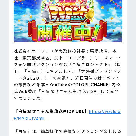
ピンマーク
JP
EN
株式会社コロプラ（代表取締役社長：馬場功淳、本
社：東京都渋谷区、以下「コロプラ」）は、スマート
フォン向けアクションRPG『白猫プロジェクト』（以
下、『白猫』）におきまして、「大感謝プレゼントフ
ェスタ2020！！」の続報や、近日開催の新イベント
の概要などを本日YouTubeのCOLOPL CHANNEL内公
式Web番組「白猫おせニャん生放送#129」にて公開
いたしました。
【白猫おせニャん生放送#129 URL】
https://youtu.b
e/MARiC1vZmII
『白猫』は、簡単操作で爽快なアクションが楽しめる