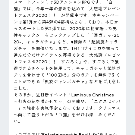
スマートフォン向け3DアクションRPGです。『白
猫』では、今年一年の感謝を込めて「大感謝プレゼン
トフェスタ2020！！」が開催中です。本キャンペー
ンは第1弾から第4弾の4部構成となっており、本日か
らスタートした第2弾では、2020年に初登場した男
性キャラクターをピックアップした「「漢ガチャ-20
20-」キャラガチャ」など、4種類の「超凱旋キャラ
ガチャ」を開催いたします。1日1回サイコロを振って
進んだ分だけアイテムを獲得できる「大感謝プレゼン
トフェスタ2020！！ すごろく」や、すごろくで獲
得できるチケットを使用して、キャラガチャと武器ガ
チャを合わせて「100回+5」分のガチャを無料で引く
ことができる「凱旋ジャンボガチャ」などをご用意し
ました。
そのほか、近日新イベント「Luminous Christmas
～灯火の花を咲かせて～」の開催や、「エクスセイバ
ー」の強化を実施予定となっております。クリスマス
へ向けて盛り上がる『白猫』をぜひお楽しみくださ
い。
コロプラでは"Entertainment in Real Life"をミッシ