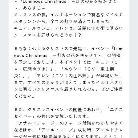
～「Luminous Christmas ～灯火の花を咲かせて
～」あらすじ～
クリスマスの夜。イルミネーションで有名な＜イルミ
ネタウン＞から、全ての灯りが消えてしまった！
キュア、ルウシェ、アレンは、暗闇に沈む街に明るい
クリスマスを届けられるのか！？
まもなく迎えるクリスマスに先駆け、イベント「Lumi
nous Christmas ～灯火の花を咲かせて～」の開催
を予定しております。本イベントでは「キュア（Ｃ
Ｖ：広瀬ゆうき）」、「ルウシェ（ＣＶ：東山奈
央）」、「アレン（ＣＶ：内山昂輝）」が登場いたし
ます。すべての明かりが消えてしまったイルミネタウ
ンに明るいクリスマスを届けられるのか、ぜひご注目
ください。
また、クリスマスイベントの開催にあわせ、「エクス
セイバー」の強化を実施いたします。
「アサルトチャージ」のチャージ段階がわかりやすく
なるほか、「アサルトリーブ」成功時にアサルトチャ
ージが一気に3段階溜まるようになります。さらに、L