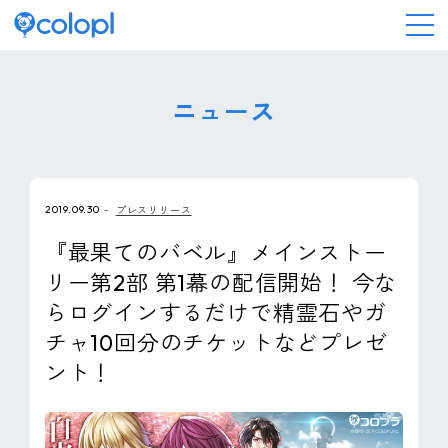
会社情報
ニュース
ニュース
2019.09.30
プレスリリース
事業情報
『最果てのバベル』メインストー
リー第2部 第1幕の配信開始！ 今な
IR情報
らログインするだけで精霊石やガ
チャ10回分のチケットなどプレゼ
採用情報
ント！
サステナビリティ