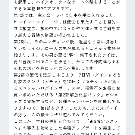
を起用し、ハイクオリティなゲーム体験をすることが
できる本格JRPGアプリです。
第1部では、主人公・ライは自由を手に入れること、
ヒロイン・マイリージャは使命を果たすことを目的に
共に旅立ち、旅の中で出会った仲間達と共に苦難を乗
り越える冒険の物語が描かれました。
第2部は、そのエンディング後、退屈な日常に辟易し
ていたライの元に一人の男が現れるところから物語が
始まります。その男が語る‟夢"に魅了されたライは、
再び冒険に出ることを決意し、かつての仲間達もそれ
ぞれの想いを胸にライの元へ集結します。
第2部の配信を記念し本日より、7日間ログインすると
対象のタンサ（ガチャ）を10回引けるチケットが貰え
るスペシャルログインボーナスや、精霊石をお得にお
買い求めいただける「第2部解放記念パック」がショ
ップに登場するなど、各種キャンペーンを開催してお
りますので、第1部をクリアした方も、まだ未プレイ
の方も、この機会にぜひ遊んでみてください。
このほか、本日の更新と合わせて、「★5確定システ
ム」の導入を始めとした各種アップデートを実施して
いるほか、マイリージャの新ジョブが手に入るピック