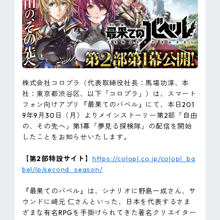
ピンマーク
JP
EN
株式会社コロプラ（代表取締役社長：馬場功淳、本
社：東京都渋谷区、以下「コロプラ」）は、スマート
フォン向けアプリ『最果てのバベル』にて、本日201
9年9月30日（月）よりメインストーリー第2部「自由
の、その先へ」第1幕「夢見る探検隊」の配信を開始
したことをお知らせいたします。
【第2部特設サイト】
https://colopl.co.jp/colopl_ba
bel/lp/second_season/
『最果てのバベル』は、シナリオに野島一成さん、サ
ウンドに崎元 仁さんといった、日本を代表するさま
ざまな有名RPGを手掛けられてきた著名クリエイター