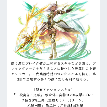
使う度にブレイク値が上昇するスキルなどを備え、ブ
レイクダメージを与えることに特化した光属性の中衛
アタッカー。古代兵器特効のついたスキルも持ち、第
2部で登場する多くの敵に対し有利に戦える。
【所有アクションスキル】
「二段突き・烈破」 敵全体に突物理2回攻撃+ブレイ
ク値を3％上昇（重複あり）［3ターン］
「光輪円舞」 敵単体に光物理3回攻撃