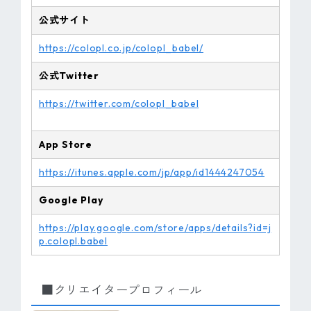
公式サイト
https://colopl.co.jp/colopl_babel/
公式Twitter
https://twitter.com/colopl_babel
App Store
https://itunes.apple.com/jp/app/id1444247054
Google Play
https://play.google.com/store/apps/details?id=j
p.colopl.babel
■クリエイタープロフィール