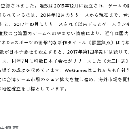
に登録されました。唯数は2013年12月に設立され、ゲーム
られているのは、2014年12月のリリースから現在まで、
roes)》と、2017年10月にリリースされて以来ずっとゲー
e》です。唯数は台湾国内ゲームへのやまない情熱により、近年は国
れたeスポーツの衝撃的な新作タイトル《霹靂無双》は今年(
唯数が日本子会社を設立すると、2017年第1四半期には続け
リリース、同年7月に唯数日本子会社がリリースした《大三国志
場での成功を収めています。WeGamesはこれからも自社
的に台湾ゲーム市場のシェア拡大を推し進め、海外市場を開
の地位確立を目標としています。