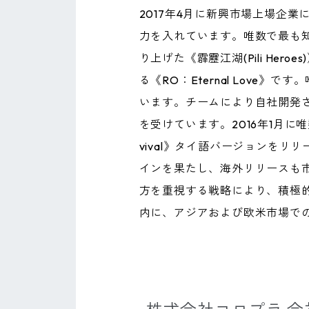
2017年4月に新興市場上場企業
力を入れています。唯数で最も知
り上げた《霹靂江湖(Pili He
る《RO：Eternal Lov
います。チームにより自社開発さ
を受けています。2016年1月に
vival》タイ語バージョンを
インを果たし、海外リリースも市
方を重視する戦略により、積極
内に、アジアおよび欧米市場で