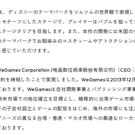
は、ディズニーのテーマパークをツムツムの世界観で表現し
をモチーフにしたステージで、プレイヤーはバブルを狙って
ステージクリアを目指します。また、本作の開発には米国の
のテーマパークでお馴染みのコスチュームやアトラクション
を感じていただけます。
ames Corporation (唯晶数位娯楽股份有限公司)（
契約を締結したことで実現しました。WeGamesは2013年1
おります。WeGamesは自社開発事業とパブリッシング事
び欧米市場での地位確立を目標とし、積極的に台湾ゲーム市
の子会社設立とゲームの配信をはじめ、海外の市場にも注力し
ザニーズの異なる台湾・香港・マカオ市場への最適なローカ
ております。