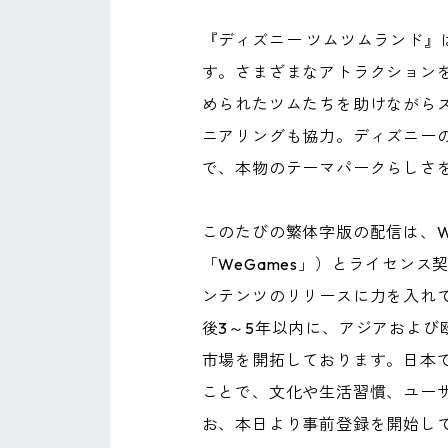
『ディズニー ツムツムランド』
す。さまざまなアトラクション
められたツムたちを助けながら
ニアリングも協力。ディズニー
で、本物のテーマパークらしさ
このたびの繁体字版の配信は、WeG
「WeGames」）とライセンス
ンテンツのリリースに力を入れて
後3～5年以内に、アジアおよ
市場を開拓しております。日本で
ことで、文化や生活習慣、ユー
お、本日より事前登録を開始し