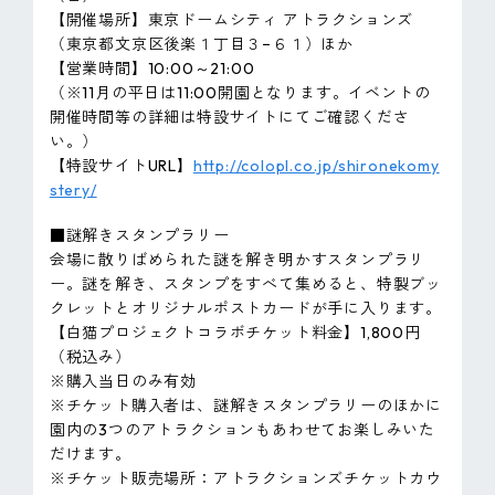
【開催場所】東京ドームシティ アトラクションズ
（東京都文京区後楽１丁目３−６１）ほか
【営業時間】10:00～21:00
（※11月の平日は11:00開園となります。イベントの
開催時間等の詳細は特設サイトにてご確認くださ
い。）
【特設サイトURL】
http://colopl.co.jp/shironekomy
stery/
■謎解きスタンプラリー
会場に散りばめられた謎を解き明かすスタンプラリ
ー。謎を解き、スタンプをすべて集めると、特製ブッ
クレットとオリジナルポストカードが手に入ります。
【白猫プロジェクトコラボチケット料金】1,800円
（税込み）
※購入当日のみ有効
※チケット購入者は、謎解きスタンプラリーのほかに
園内の3つのアトラクションもあわせてお楽しみいた
だけます。
※チケット販売場所：アトラクションズチケットカウ