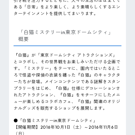
引き続き注力するとともに、人々の生活のほぼ全てで
ある「日常」をより楽しく、より素晴らしくするエン
ターテインメントを提供してまいります。
「白猫ミステリーin東京ドームシティ」
概要
『白猫』が「東京ドームシティ アトラクションズ」
とコラボし、その世界観をお楽しみいただける企画で
す。「ミステリー」をテーマに、園内ではいたるとこ
ろで怪盗や探偵の衣装を纏った『白猫』のキャラクタ
ーたちが登場。メインコンテンツである謎解きスタン
プラリーをはじめ、『白猫』仕様にデコレーションさ
れたアトラクション、『白猫』をモチーフにしたメニ
ューが楽しめるコラボカフェ、『白猫』関連のオリジ
ナルグッズを販売するショップを展開します。
●「白猫ミステリーin東京ドームシティ」
【開催期間】2016年10月1日（土）～2016年11月6日
（日）