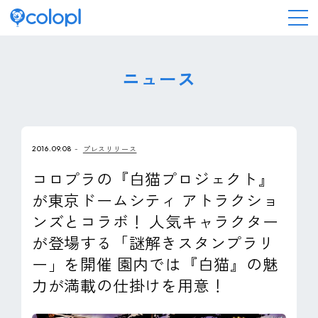
会社情報
ニュース
ニュース
2016.09.08
プレスリリース
事業情報
コロプラの『白猫プロジェクト』
が東京ドームシティ アトラクショ
IR情報
ンズとコラボ！ 人気キャラクター
が登場する「謎解きスタンプラリ
採用情報
ー」を開催 園内では『白猫』の魅
力が満載の仕掛けを用意！
サステナビリティ