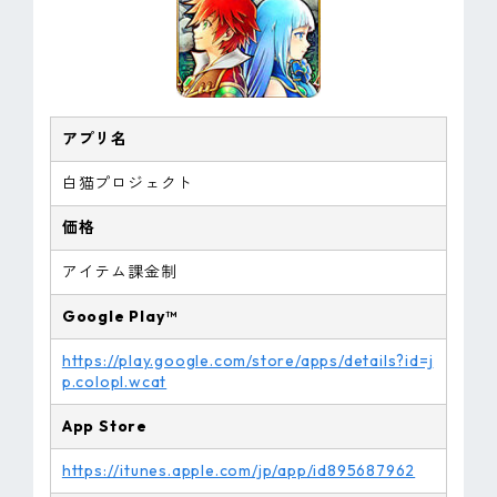
アプリ名
白猫プロジェクト
価格
アイテム課金制
Google Play™
https://play.google.com/store/apps/details?id=j
p.colopl.wcat
App Store
https://itunes.apple.com/jp/app/id895687962