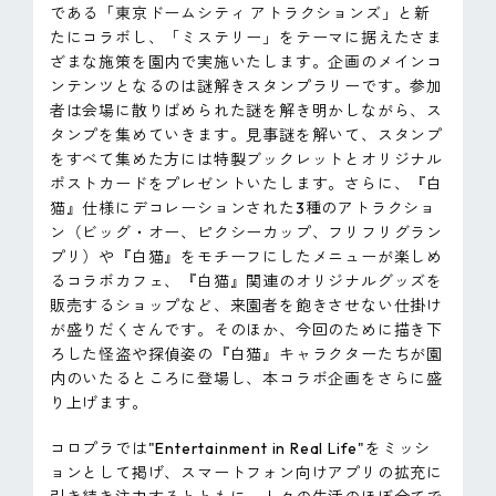
である「東京ドームシティ アトラクションズ」と新
たにコラボし、「ミステリー」をテーマに据えたさま
ざまな施策を園内で実施いたします。企画のメインコ
ンテンツとなるのは謎解きスタンプラリーです。参加
者は会場に散りばめられた謎を解き明かしながら、ス
タンプを集めていきます。見事謎を解いて、スタンプ
をすべて集めた方には特製ブックレットとオリジナル
ポストカードをプレゼントいたします。さらに、『白
猫』仕様にデコレーションされた3種のアトラクショ
ン（ビッグ・オー、ピクシーカップ、フリフリグラン
プリ）や『白猫』をモチーフにしたメニューが楽しめ
るコラボカフェ、『白猫』関連のオリジナルグッズを
販売するショップなど、来園者を飽きさせない仕掛け
が盛りだくさんです。そのほか、今回のために描き下
ろした怪盗や探偵姿の『白猫』キャラクターたちが園
内のいたるところに登場し、本コラボ企画をさらに盛
り上げます。
コロプラでは"Entertainment in Real Life"をミッシ
ョンとして掲げ、スマートフォン向けアプリの拡充に