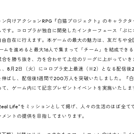
ォン向けアクションRPG『白猫プロジェクト』のキャラクタ
ムです。コロプラが独自に開発したインターフェース「ぷに
由自在に行えます。本ゲームの最大の魅力は、友だちや全国
ームを進めると最大16人で集まって「チーム」を結成でき
合を勝ち抜き、力を合わせて上位のリーグに上がっていきま
始し、8月2日（火）にコロプラ史上最速（※2）となる配信後
伸ばし、配信後1週間で200万人を突破いたしました。『
めて、ゲーム内にて記念プレゼントイベントを実施いたしま
nt in Real Life"をミッションとして掲げ、人々の生活の
ンメントの提供を目指してまいります。