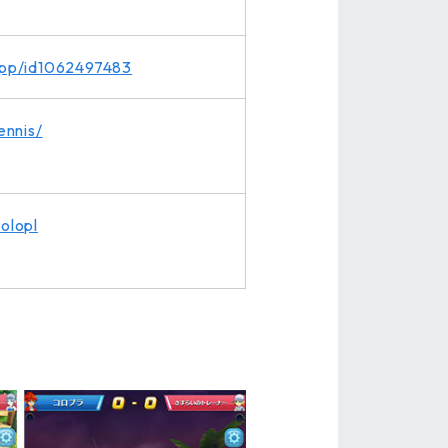
/app/id1062497483
ennis/
olopl