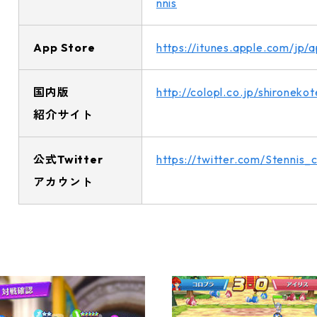
nnis
App Store
https://itunes.apple.com/jp
国内版
http://colopl.co.jp/shironekot
紹介サイト
公式Twitter
https://twitter.com/Stennis_c
アカウント