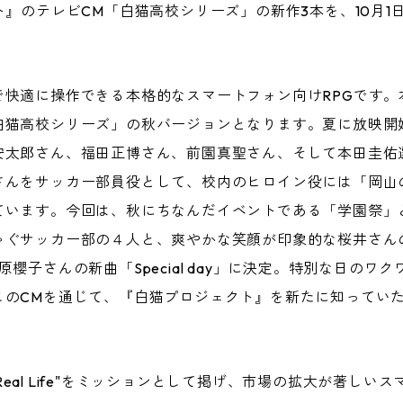
ト』のテレビCM「白猫高校シリーズ」の新作3本を、10月
快適に操作できる本格的なスマートフォン向けRPGです。
猫高校シリーズ」の秋バージョンとなります。夏に放映開始
安太郎さん、福田正博さん、前園真聖さん、そして本田圭佑
さんをサッカー部員役として、校内のヒロイン役には「岡山
ています。今回は、秋にちなんだイベントである「学園祭」
ゃぐサッカー部の４人と、爽やかな笑顔が印象的な桜井さん
櫻子さんの新曲「Special day」に決定。特別な日の
このCMを通じて、『白猫プロジェクト』を新たに知ってい
nt in Real Life"をミッションとして掲げ、市場の拡大が