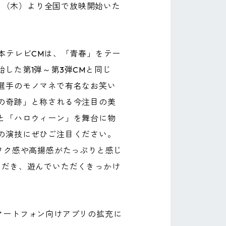
1日（木）より全国で放映開始いた
本テレビCMは、「青春」をテー
した第1弾～第3弾CMと同じ
選手のモノマネで有名なお笑い
の奇跡」と称される今注目の美
と「ハロウィーン」を舞台に物
の演技にぜひご注目ください。
ワクワク感や高揚感がたっぷりと感じ
ただき、遊んでいただくきっかけ
著しいスマートフォン向けアプリの拡充に