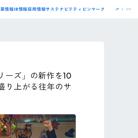
事業情報
IR情報
採用情報
サステナビリティ
ピンマーク
JP
EN
リーズ」の新作を10
で盛り上がる往年のサ