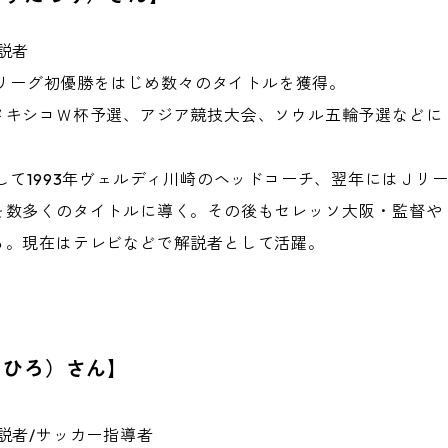
説者
日本リーグ初優勝をはじめ数々のタイトルを獲得。
メキシコＷ杯予選、アジア競技大会、ソウル五輪予選などに
して1993年ヴェルディ川崎のヘッドコーチ、翌年にはＪリ
を数多くのタイトルに導く。その後もセレッソ大阪・監督や
る。現在はテレビなどで解説者として活躍。
さひろ）さん】
説者/サッカー指導者