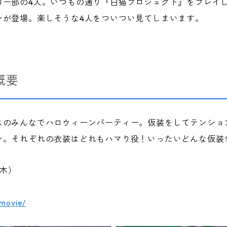
カー部の4人。いつもの通り『白猫プロジェクト』をプレイ
ンが登場。楽しそうな4人をついつい見てしまいます。
概要
スのみんなでハロウィーンパーティー。仮装をしてテンショ
ン。それぞれの衣装はどれもハマり役！いったいどんな仮装
（木）
/movie/