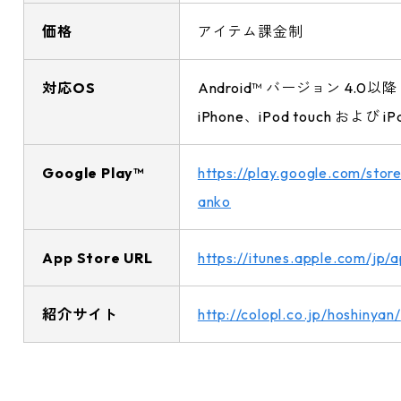
価格
アイテム課金制
対応OS
Android™ バージョン 4.0以降
iPhone、iPod touch および iP
Google Play™
https://play.google.com/store
anko
App Store URL
https://itunes.apple.com/jp
紹介サイト
http://colopl.co.jp/hoshinyan/