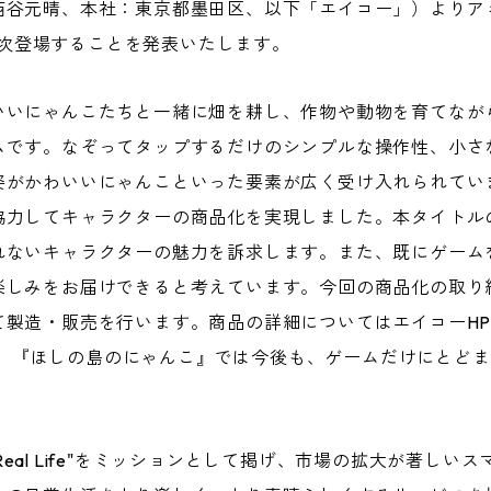
西谷元晴、本社：東京都墨田区、以下「エイコー」）よりア
り順次登場することを発表いたします。
いいにゃんこたちと一緒に畑を耕し、作物や動物を育てなが
ムです。なぞってタップするだけのシンプルな操作性、小さ
姿がかわいいにゃんこといった要素が広く受け入れられてい
協力してキャラクターの商品化を実現しました。本タイトル
れないキャラクターの魅力を訴求します。また、既にゲーム
楽しみをお届けできると考えています。今回の商品化の取り
て製造・販売を行います。商品の詳細についてはエイコーH
。『ほしの島のにゃんこ』では今後も、ゲームだけにとどま
nt in Real Life"をミッションとして掲げ、市場の拡大が