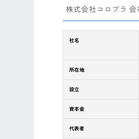
株式会社コロプラ 会
社名
所在地
設立
資本金
代表者