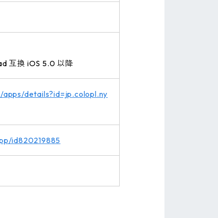
ad 互換 iOS 5.0 以降
/apps/details?id=jp.colopl.ny
/app/id820219885