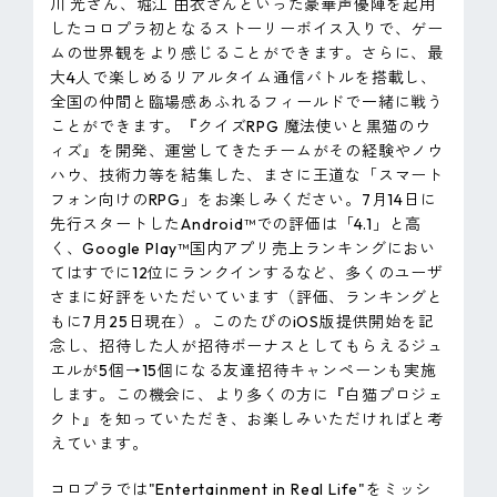
川 光さん、堀江 由衣さんといった豪華声優陣を起用
したコロプラ初となるストーリーボイス入りで、ゲー
ムの世界観をより感じることができます。さらに、最
大4人で楽しめるリアルタイム通信バトルを搭載し、
全国の仲間と臨場感あふれるフィールドで一緒に戦う
ことができます。『クイズRPG 魔法使いと黒猫のウ
ィズ』を開発、運営してきたチームがその経験やノウ
ハウ、技術力等を結集した、まさに王道な「スマート
フォン向けのRPG」をお楽しみください。7月14日に
先行スタートしたAndroid™での評価は「4.1」と高
く、Google Play™国内アプリ売上ランキングにおい
てはすでに12位にランクインするなど、多くのユーザ
さまに好評をいただいています（評価、ランキングと
もに7月25日現在）。このたびのiOS版提供開始を記
念し、招待した人が招待ボーナスとしてもらえるジュ
エルが5個→15個になる友達招待キャンペーンも実施
します。この機会に、より多くの方に『白猫プロジェ
クト』を知っていただき、お楽しみいただければと考
えています。
コロプラでは"Entertainment in Real Life"をミッシ