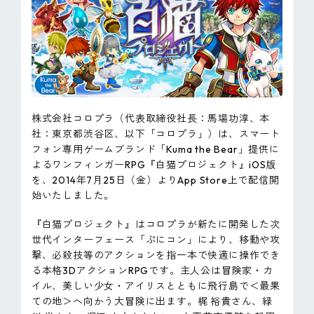
ピンマーク
JP
EN
株式会社コロプラ（代表取締役社長：馬場功淳、本
社：東京都渋谷区、以下「コロプラ」）は、スマート
フォン専用ゲームブランド「Kuma the Bear」提供に
よるワンフィンガーRPG『白猫プロジェクト』iOS版
を、2014年7月25日（金）よりApp Store上で配信開
始いたしました。
『白猫プロジェクト』はコロプラが新たに開発した次
世代インターフェース「ぷにコン」により、移動や攻
撃、必殺技等のアクションを指一本で快適に操作でき
る本格3DアクションRPGです。主人公は冒険家・カ
イル、美しい少女・アイリスとともに飛行島で＜最果
ての地＞へ向かう大冒険に出ます。梶 裕貴さん、緑