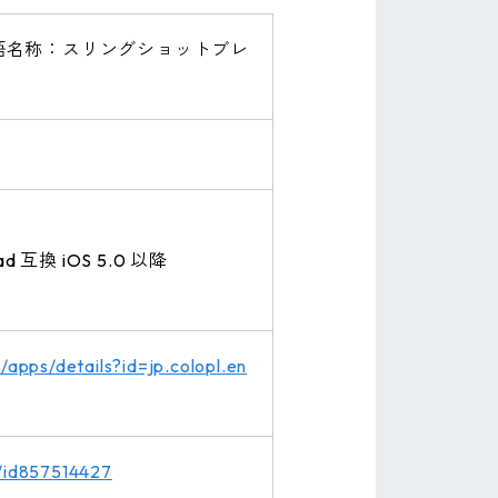
（日本語名称：スリングショットブレ
ad 互換 iOS 5.0 以降
/apps/details?id=jp.colopl.en
p/id857514427