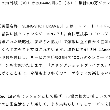
の海外版（※1）が2014年5月8日（木）に累計100万ダウ
語名称：SLINGSHOT BRAVES）』は、スマートフォ
冒険に挑むファンタジーRPGです。爽快感抜群の「ひっぱ
追求された戦略性、友だちと協力して強敵に立ち向かう白熱
らず海外でも支持されています。海外にて4月3日にAndroi
ド数を伸ばし、サービス開始後35日で100万ダウンロー
ペーンを実施いたします。『スリングショットブレイブズ』
上げるとともに、今後もより多くのユーザさまにお楽しみい
nt in Real Life"をミッションとして掲げ、市場の拡大が
々の日常生活をより楽しく、より素晴らしくするサービスを