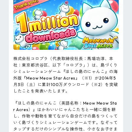
ピンマーク
JP
EN
株式会社コロプラ（代表取締役社長：馬場功淳、本
社：東京都渋谷区、以下「コロプラ」）は、島づくり
シミュレーションゲーム『ほしの島のにゃんこ』の海
外版『Meow Meow Star Acres』（※1）が2014年5
月3日（土）に累計100万ダウンロード（※2）を突破
したことを発表いたします。
『ほしの島のにゃんこ（英語名称：Meow Meow Sta
r Acres）』はかわいいにゃんこたちと一緒に畑を耕
し、作物や動物を育てながら自分だけの島をつくって
いく島づくりシミュレーションゲームです。なぞって
タップするだけのシンプルな操作性、小さなお子さま