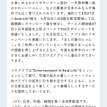
も楽しめるわかりやすいゲーム設計、一生懸命働く姿
がかわいいにゃんこ、などの要素が日本のみならず海
外でも広く受け入れられています。海外にて3月27日
にAndroid™版を、4月16日にiOS版を配信開始して以
降順調にダウンロード数を伸ばし、サービス開始後37
日と日本語版を上回るペースで100万ダウンロードを
突破いたしました。これを記念して、アプリ内にてキ
ャンペーンを実施いたします。『ほしの島のにゃん
こ』をご利用いただいているユーザの皆さまへ心から
の感謝を申し上げるとともに、今後も世界中のユーザ
さまにお楽しみいただけるアプリへと進化させてまい
ります。
コロプラでは"Entertainment in Real Life"をミッシ
ョンとして掲げ、市場の拡大が著しいスマートフォン
向けアプリの拡充に引き続き注力するとともに、人々
の日常生活をより楽しく、より素晴らしくするサービ
スを提供してまいります。
（※1）日本、中国、韓国を除く全世界配信です。
（※2）ダウンロード数はGoogle Inc.が提供するGoo