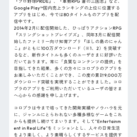
『プロ野球PRIDE』、『軍勢RPG 蒼の三国志』など、
Google Play™国内売上ランキングの上位に位置する
アプリをはじめ、今では80タイトルものアプリを配
信中です。
2014年2月に配信開始した、ひっぱりアクションRPG
『スリングショットブレイブズ』、同年3月に配信開
始したファミリー向け知育アプリ『ほしの島のにゃん
こ』がともに100万ダウンロード（※1、2）を突破す
るなど、新作タイトルも多くのユーザさまに好評いた
だいております。常に「良質なコンテンツの提供」を
目指してきた結果、多くの方々にコロプラのアプリを
お楽しみいただくことができ、この度の累計9,000万
ダウンロード突破を実現することができました。コロ
プラのアプリをご利用いただいているユーザの皆さま
へ心からの感謝を申し上げます。
コロプラは今まで培ってきた開発実績やノウハウを元
に、ジャンルにとらわれない多種多様なゲームをこれ
からも提供し続けてまいります。そして"Entertainm
ent in Real Life"をミッションとし、人々の日常生活
をより楽しく、より素晴らしくするサービスを提供す