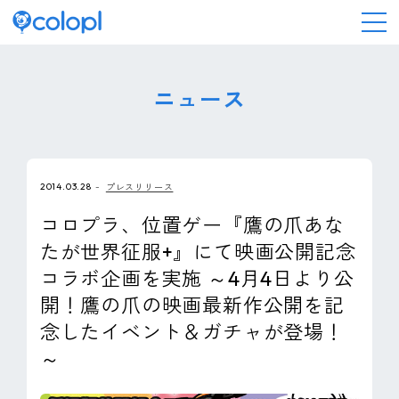
会社情報
ニュース
ニュース
2014.03.28
プレスリリース
事業情報
コロプラ、位置ゲー『鷹の爪あな
たが世界征服+』にて映画公開記念
IR情報
コラボ企画を実施 ～4月4日より公
開！鷹の爪の映画最新作公開を記
採用情報
念したイベント＆ガチャが登場！
～
サステナビリティ