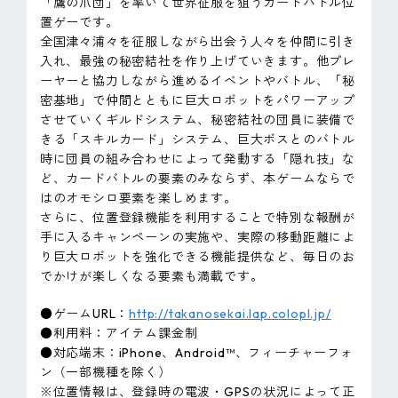
「鷹の爪団」を率いて世界征服を狙うカードバトル位
置ゲーです。
全国津々浦々を征服しながら出会う人々を仲間に引き
入れ、最強の秘密結社を作り上げていきます。他プレ
ーヤーと協力しながら進めるイベントやバトル、「秘
密基地」で仲間とともに巨大ロボットをパワーアップ
させていくギルドシステム、秘密結社の団員に装備で
きる「スキルカード」システム、巨大ボスとのバトル
時に団員の組み合わせによって発動する「隠れ技」な
ど、カードバトルの要素のみならず、本ゲームならで
はのオモシロ要素を楽しめます。
さらに、位置登録機能を利用することで特別な報酬が
手に入るキャンペーンの実施や、実際の移動距離によ
り巨大ロボットを強化できる機能提供など、毎日のお
でかけが楽しくなる要素も満載です。
●ゲームURL：
http://takanosekai.lap.colopl.jp/
●利用料：アイテム課金制
●対応端末：iPhone、Android™、フィーチャーフォ
ン（一部機種を除く）
※位置情報は、登録時の電波・GPSの状況によって正