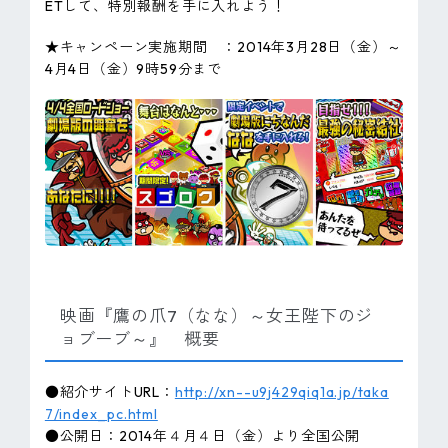
ETして、特別報酬を手に入れよう！
★キャンペーン実施期間 ：2014年3月28日（金）～
4月4日（金）9時59分まで
映画『鷹の爪7（なな）～女王陛下のジ
ョブーブ～』 概要
●紹介サイトURL：
http://xn--u9j429qiq1a.jp/taka
7/index_pc.html
●公開日：2014年４月４日（金）より全国公開