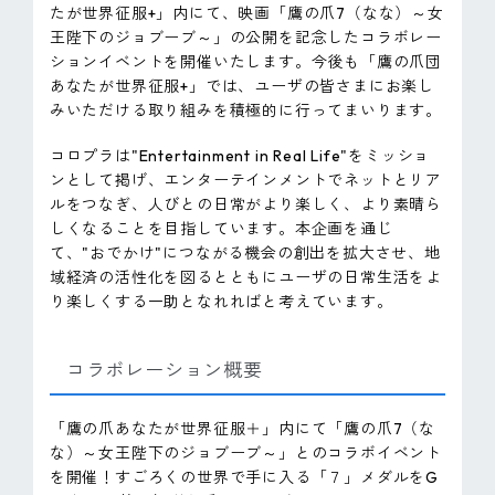
たが世界征服+」内にて、映画「鷹の爪7（なな）～女
王陛下のジョブーブ～」の公開を記念したコラボレー
ションイベントを開催いたします。今後も「鷹の爪団
あなたが世界征服+」では、ユーザの皆さまにお楽し
みいただける取り組みを積極的に行ってまいります。
コロプラは"Entertainment in Real Life"をミッショ
ンとして掲げ、エンターテインメントでネットとリア
ルをつなぎ、人びとの日常がより楽しく、より素晴ら
しくなることを目指しています。本企画を通じ
て、"おでかけ"につながる機会の創出を拡大させ、地
域経済の活性化を図るとともにユーザの日常生活をよ
り楽しくする一助となれればと考えています。
コラボレーション概要
「鷹の爪あなたが世界征服＋」内にて「鷹の爪7（な
な）～女王陛下のジョブーブ～」とのコラボイベント
を開催！すごろくの世界で手に入る「７」メダルをG