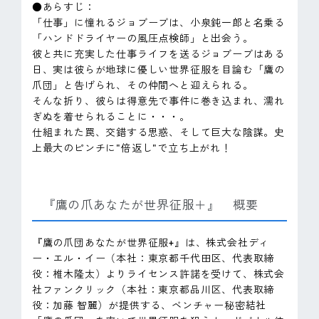
●あらすじ：
「仕事」に憧れるジョブーブは、小泉鈍一郎と名乗る
「ハンドドライヤーの風圧点検師」と出会う。
彼と共に充実した仕事ライフを送るジョブーブはある
日、実は彼らが地球に優しい世界征服を目論む「鷹の
爪団」と告げられ、その仲間へと迎えられる。
そんな折り、彼らは得意先で事件に巻き込まれ、濡れ
ぎぬを着せられることに・・・。
仕組まれた罠、交錯する思惑、そして巨大な陰謀。史
上最大のピンチに"倍返し"で立ち上がれ！
『鷹の爪あなたが世界征服＋』 概要
『鷹の爪団あなたが世界征服+』は、株式会社ディ
ー・エル・イー（本社：東京都千代田区、代表取締
役：椎木隆太）よりライセンス許諾を受けて、株式会
社ファンクリック（本社：東京都品川区、代表取締
役：加藤 智麗）が提供する、ベンチャー秘密結社