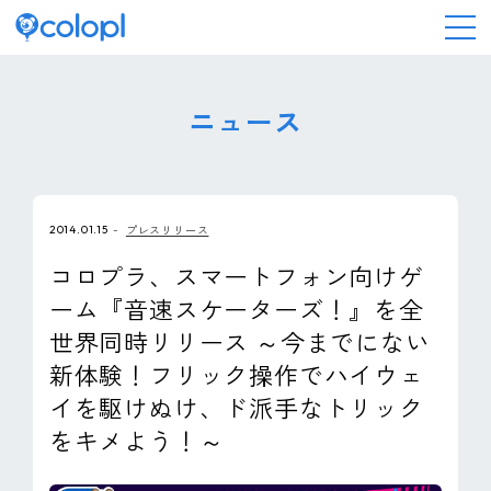
会社情報
ニュース
ニュース
2014.01.15
プレスリリース
事業情報
コロプラ、スマートフォン向けゲ
ーム『音速スケーターズ！』を全
IR情報
世界同時リリース ～今までにない
新体験！フリック操作でハイウェ
採用情報
イを駆けぬけ、ド派手なトリック
をキメよう！～
サステナビリティ