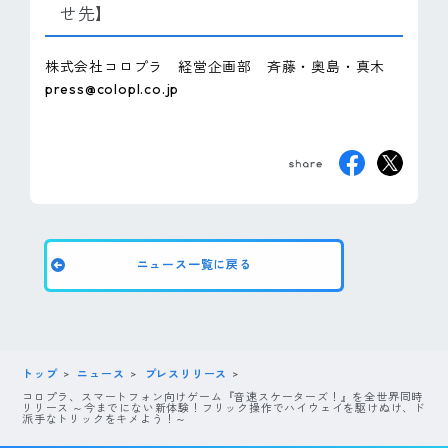
せ先】
株式会社コロプラ 経営企画部 斉藤・奥島・真木
press@colopl.co.jp
ニュース一覧に戻る
トップ
ニュース
プレスリリース
コロプラ、スマートフォン向けゲーム『音速スケーターズ！』を全世界同時
リリース ～今までにない新体験！フリック操作でハイウェイを駆けぬけ、ド
派手なトリックをキメよう！～