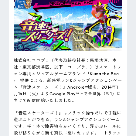
ピンマーク
JP
EN
株式会社コロプラ（代表取締役社長：馬場功淳、本
社：東京都渋谷区、以下「コロプラ」）はスマートフ
ォン専用カジュアルゲームブランド「Kuma the Bea
r」提供による、新感覚ラン&ジャンプアクションゲー
ム『音速スケーターズ！』Android™版を、2014年1
月14日（火）よりGoogle Play™上で全世界（※1）に
向けて配信開始いたしました。
『音速スケーターズ！』はフリック操作だけで手軽に
遊ぶことができる、ラン&ジャンプアクションゲーム
です。指１本で障害物をかいくぐり、浮かぶレールに
飛び移りながら街を爽快に駆けぬけます。「トリック