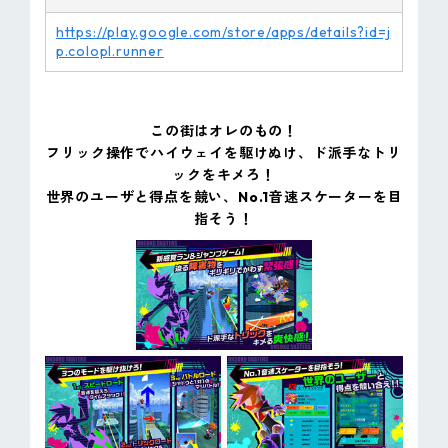
https://play.google.com/store/apps/details?id=j
p.colopl.runner
この街はオレのもの！
フリック操作でハイウェイを駆けぬけ、ド派手なトリ
ックをキメろ！
世界のユーザと得点を競い、No.1音速スケーターを目
指そう！