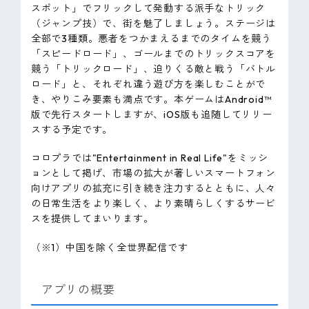
スポット」でフリックして発動する派手なトリック
（ジャンプ技）で、街を魅了しましょう。ステージは
全部で3種類。悪者をつかまえるまでのタイムを競う
「スピードロード」、ゴールまでのトリックスコアを
競う「トリックロード」、迫りくる敵と戦う「バトル
ロード」と、それぞれ違う遊び方を楽しむことがで
き、やりこみ要素も満点です。本ゲームはAndroid™
版で先行スタートしますが、iOS版も追随してリリー
スする予定です。
コロプラでは"Entertainment in Real Life"をミッシ
ョンとして掲げ、市場の拡大が著しいスマートフォン
向けアプリの拡充に引き続き注力するとともに、人々
の日常生活をより楽しく、より素晴らしくするサービ
スを提供してまいります。
（※1）中国を除く全世界配信です
アプリの概要