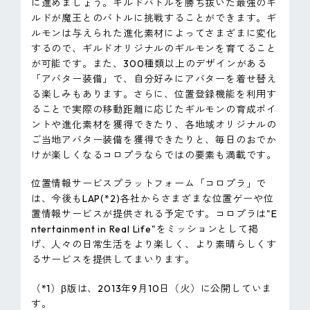
に進めましょう。ギルドバトルを勝ち抜いた最強のギ
ルドが魔王とのバトルに挑戦することができます。ギ
ルモンは与えられた進化素材によってさまざまに変化
するので、ギルドオリジナルのギルモンを育てること
が可能です。また、300種類以上のデザインがある
「アバター装備」で、自分好みにアバターを着せ替え
る楽しみもあります。さらに、位置登録機能を利用す
ることで実際の移動距離に応じたギルモンの育成ポイ
ントや進化素材を獲得できたり、各地域オリジナルの
ご当地アバター装備を獲得できたりと、毎日のおでか
けが楽しくなるコロプラならではの要素も満載です。
位置情報サービスプラットフォーム「コロプラ」で
は、今後もLAP(*2)各社からさまざまな位置ゲーや位
置情報サービスが提供される予定です。コロプラは"E
ntertainment in Real Life"をミッションとして掲
げ、人々の日常生活をより楽しく、より素晴らしくす
るサービスを提供してまいります。
（*1）β版は、2013年9月10日（火）に公開していま
す。