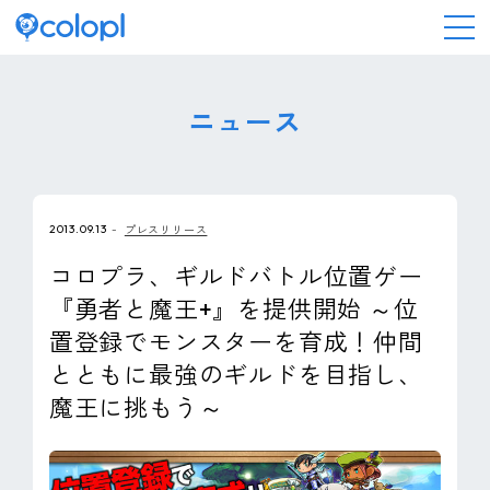
会社情報
ニュース
ニュース
2013.09.13
プレスリリース
事業情報
コロプラ、ギルドバトル位置ゲー
『勇者と魔王+』を提供開始 ～位
IR情報
置登録でモンスターを育成！仲間
とともに最強のギルドを目指し、
採用情報
魔王に挑もう～
サステナビリティ